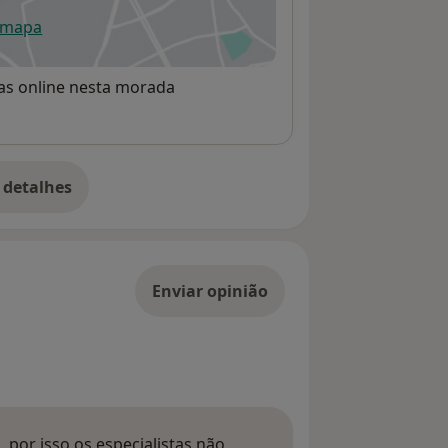
 mapa
re num novo separador
rvas online nesta morada
 detalhes
bre o endereço
Enviar opinião
 por isso os especialistas não