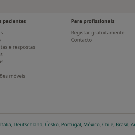
s pacientes
Para profissionais
os
Registar gratuitamente
s
Contacto
tas e respostas
os
as
ções móveis
eparador
 novo separador
bre num novo separador
abre num novo separador
abre num novo separador
abre num novo separador
abre num novo separa
abre num novo
abre num
ab
Italia
,
Deutschland
,
Česko
,
Portugal
,
México
,
Chile
,
Brasil
,
A