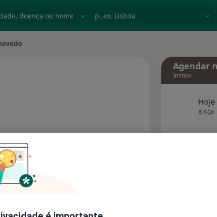
dade, doença ou nome
p. ex. Lisboa
Azevedo
Agendar n
Inativo
 especializações
Hoje
8 Ago
agend
Solicite um atendimento
Consultórios
Opiniões (1)
rivacidade é importante.