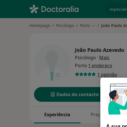
especiali
Homepage
Psicólogo
Porto
João Paulo 
Mudar de cidade
João Paulo Azevedo
sobre as
Psicólogo
·
Mais
Porto
1 endereço
1 opinião
Dados do contacto
Experiência
Preços
A sua p