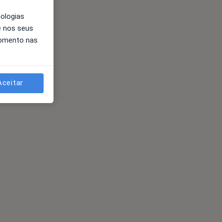
nologias
e nos seus
momento nas
Aceitar