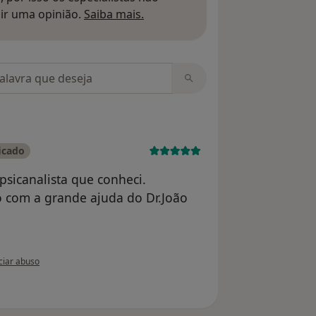
Saber mais sobre pareceres
ir uma opinião.
Saiba mais.
m opiniões
icado
psicanalista que conheci.
 com a grande ajuda do Dr.João
ião do utilizador Jorge Ferraz
iar abuso