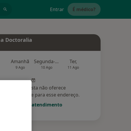
Entrar
É médico?
a Doctoralia
Amanhã
Segunda-feira
Ter,
Qua
Qui,
9 Ago
10 Ago
11 Ago
12 Ago
13 Ag
Esse especialista não oferece
amento online para esse endereço.
Solicite um atendimento