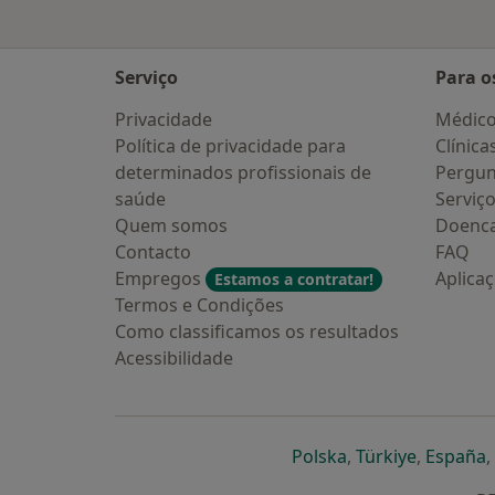
Serviço
Para o
Privacidade
Médic
Política de privacidade para
Clínica
determinados profissionais de
Pergun
saúde
Serviç
Quem somos
Doenc
Contacto
FAQ
Empregos
Aplica
Estamos a contratar!
Termos e Condições
Como classificamos os resultados
Acessibilidade
abre num novo s
abre num
a
Polska
,
Türkiye
,
España
,