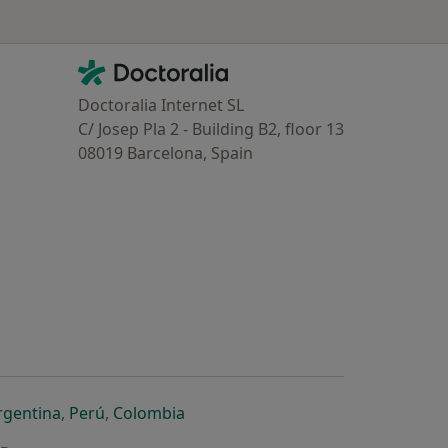
Contacto
Doctoralia - Homepage
Doctoralia Internet SL
C/ Josep Pla 2 - Building B2, floor 13
08019 Barcelona, Spain
dor
 separador
 novo separador
re num novo separador
abre num novo separador
abre num novo separador
abre num novo separador
rgentina
,
Perú
,
Colombia