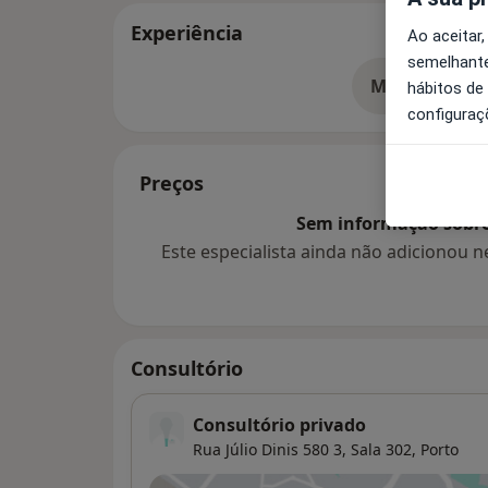
Experiência
Ao aceitar,
semelhante
Mostrar mais
hábitos de
so
configuraç
Preços
Sem informação sobre 
Este especialista ainda não adicionou
Consultório
Consultório privado
Rua Júlio Dinis 580 3, Sala 302,
Porto