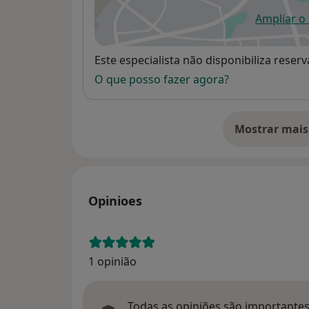
Ampliar o
ab
Disponibilidade
Este especialista não disponibiliza rese
O que posso fazer agora?
Mostrar mais
so
Opinioes
1 opinião
Todas as opiniões são importantes,