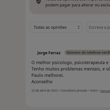
podem pagar para alterar ou exclu
Pesquisar e
Jorge Ferraz
Número de telefone verif
J
O melhor psicologo, psicoterapeuta e 
Tenho muitos problemas mentais, e só
Paulo melhorei.
Aconselho
na opin
22 de abril de 2022
•
Consultório privado
•
Outro
•
Denunc