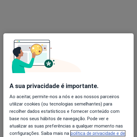
Solicite um atendimento
Dra. Joana Cordeiro Dias
Psicólogo
A sua privacidade é importante.
25 opiniões
Ao aceitar, permite-nos a nós e aos nossos parceiros
Matosinhos
•
Mapa
utilizar cookies (ou tecnologias semelhantes) para
Primeira consulta Psicologia
Preço não disponível
recolher dados estatísticos e fornecer conteúdo com
Esse especialista não oferece agendamento online para esse endereço.
base nos seus hábitos de navegação. Pode ver e
atualizar as suas preferências a qualquer momento nas
Solicite um atendimento
configurações. Saiba mais na
política de privacidade e de