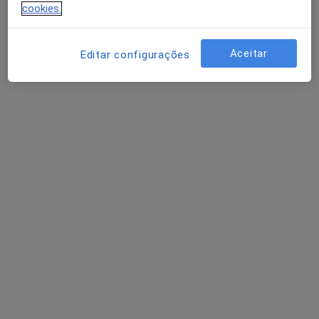
cookies.
Aceitar
Editar configurações
Dra. Carina Cunha
Psicólogo
3 opiniões
Rua Brito e Cunha, n.254, 1 Andar, Matosinhos
•
Mapa
Consultório privado
Primeira consulta Psicologia
35 €
Esse especialista não oferece agendamento online para esse endereço.
Solicite um atendimento