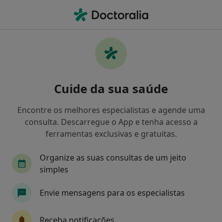
Men
Transtornos De Estresse Pós-Traumáticos • Custóias Mts, Porto
Filters
• 1
Mapa
Transtornos De Estresse Pós-Traumáticos,
Cuide da sua saúde
Custóias Mts
Como classificamos os resultados
Encontre os melhores especialistas e agende uma
consulta. Descarregue o App e tenha acesso a
ferramentas exclusivas e gratuitas.
Qual é a especialização que procura?
Organize as suas consultas de um jeito
Psicólogo
Psiquiatra
Cardiologista
T
simples
Envie mensagens para os especialistas
Receba notificações