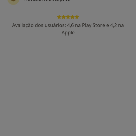
Avaliação dos usuários: 4,6 na Play Store e 4,2 na
Dr. Vera Faria
Apple
Psicólogo
82 opiniões
Morada 1
Morada 2
Rua de Brito Capelo 807, Matosinhos
•
Mapa
Equipa Dra Vera Faria (Matosinhos)
Primeira consulta Psicologia
80 €
Esse especialista não oferece agendamento online para esse endereço.
Solicite um atendimento