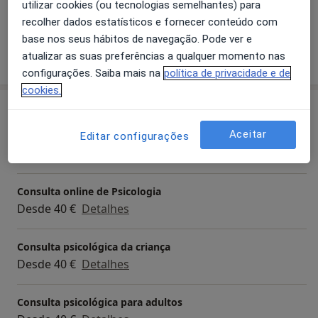
utilizar cookies (ou tecnologias semelhantes) para
Crianças (Apenas em alguns endereços)
recolher dados estatísticos e fornecer conteúdo com
base nos seus hábitos de navegação. Pode ver e
Mostrar mais detalhes
atualizar as suas preferências a qualquer momento nas
sobre a experiência
configurações. Saiba mais na
política de privacidade e de
cookies.
Serviços e preços
Aceitar
Primeira consulta Psicologia
Editar configurações
Desde 50 €
Detalhes
Consulta online de Psicologia
Desde 40 €
Detalhes
Consulta psicológica da criança
Desde 40 €
Detalhes
Consulta psicológica para adultos