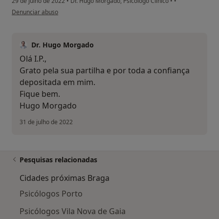
29 de julho de 2022
•
Dr. Hugo Morgado, Psicólogo Clínico
•
•
na opinião do utilizador I.P.
Denunciar abuso
Dr. Hugo Morgado
Olá I.P.,
Grato pela sua partilha e por toda a confiança
depositada em mim.
Fique bem.
Hugo Morgado
31 de julho de 2022
Pesquisas relacionadas
Cidades próximas Braga
Psicólogos Porto
Psicólogos Vila Nova de Gaia