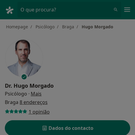
Men
O que procura?
Homepage
Psicólogo
Braga
Hugo Morgado
Dr.
Hugo Morgado
sobre as especializações
Psicólogo
·
Mais
Braga
8 endereços
1 opinião
Dados do contacto