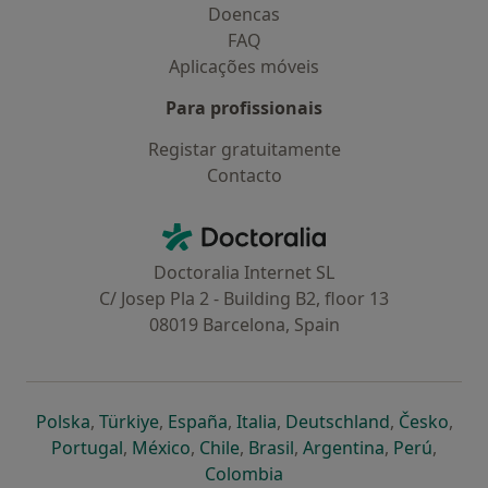
Doencas
FAQ
Aplicações móveis
Para profissionais
Registar gratuitamente
Contacto
Contacto
Doctoralia - Homepage
Doctoralia Internet SL
C/ Josep Pla 2 - Building B2, floor 13
08019 Barcelona, Spain
abre num novo separador
abre num novo separador
abre num novo separador
abre num novo separado
abre num n
abre
Polska
,
Türkiye
,
España
,
Italia
,
Deutschland
,
Česko
,
abre num novo separador
abre num novo separador
abre num novo separador
abre num novo separa
abre num no
abre n
Portugal
,
México
,
Chile
,
Brasil
,
Argentina
,
Perú
,
abre num novo separad
Colombia