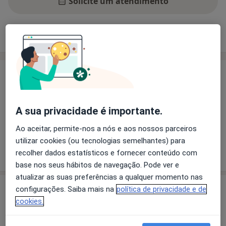
Solicite um atendimento
Experiência
Preços
Consultórios
Opiniões
Experiência
Principais doenças tratadas
Angina Instável
Arritmia
Aterosclerose
A sua privacidade é importante.
a11y_sr_more_diseas
Pericardite
Arteriosclerose
+24
Ao aceitar, permite-nos a nós e aos nossos parceiros
utilizar cookies (ou tecnologias semelhantes) para
Mostrar mais detalhes
recolher dados estatísticos e fornecer conteúdo com
sobre a experiência
base nos seus hábitos de navegação. Pode ver e
atualizar as suas preferências a qualquer momento nas
Serviços e preços
configurações. Saiba mais na
política de privacidade e de
cookies.
Ecocardiografia
Detalhes