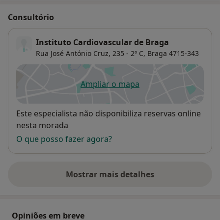
Consultório
Instituto Cardiovascular de Braga
Rua José António Cruz, 235 - 2º C,
Braga
4715-343
Ampliar o mapa
abre num novo separador
Disponibilidade
Este especialista não disponibiliza reservas online
nesta morada
O que posso fazer agora?
Mostrar mais detalhes
sobre o endereço
Opiniões em breve