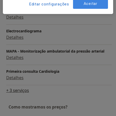
Aceitar
Editar configurações
Ecocardiograma Transesofágico
Detalhes
Electrocardiograma
Detalhes
MAPA - Monitorização ambulatorial da pressão arterial
Detalhes
Primeira consulta Cardiologia
Detalhes
+ 3 serviços
Como mostramos os preços?