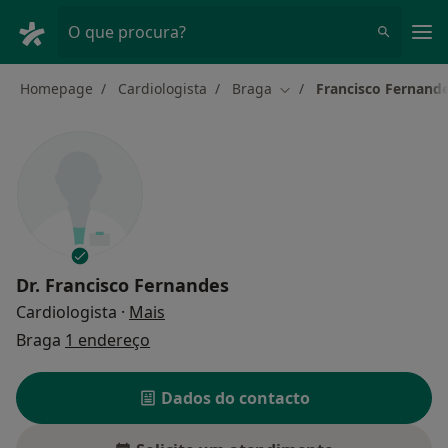
Men
O que procura?
Homepage
Cardiologista
Braga
Francisco Fernand
Mudar de cidade
Dr.
Francisco Fernandes
sobre as especializações
Cardiologista
·
Mais
Braga
1 endereço
Dados do contacto