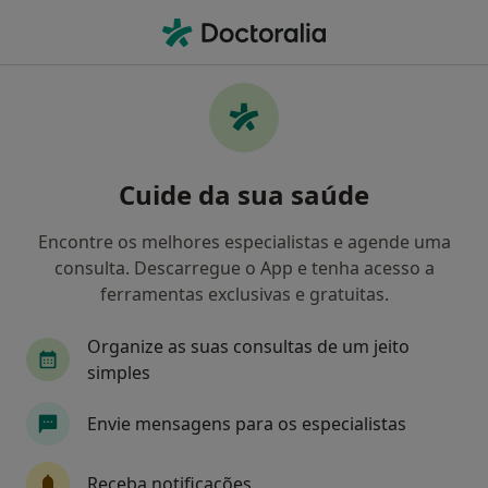
Men
Primeira Consulta Cardiologia • Braga, Braga
Filters
• 1
Mapa
Primeira consulta Cardiologia, Braga
Cuide da sua saúde
Como classificamos os resultados
Encontre os melhores especialistas e agende uma
consulta. Descarregue o App e tenha acesso a
Qual é a especialização que procura?
ferramentas exclusivas e gratuitas.
Cardiologista
Neurocirurgião
Oftalmolog
Organize as suas consultas de um jeito
simples
Envie mensagens para os especialistas
Receba notificações