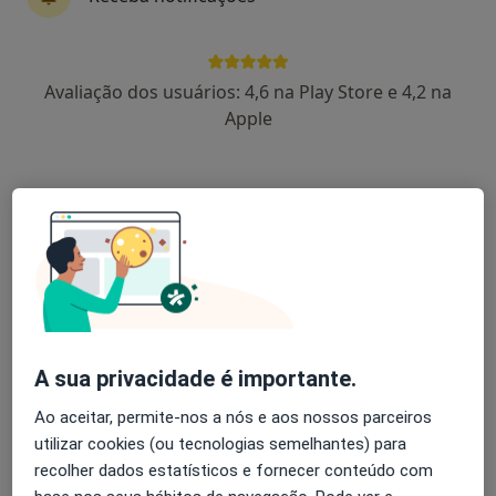
Dr. João António de Almeida
Avaliação dos usuários: 4,6 na Play Store e 4,2 na
Cardiologista
Apple
Venerável Ordem Terceira de S. Francisco (Rua Padre Gaspar Roriz), Guimarães
•
Mapa
Consultório privado
Primeira consulta Cardiologia
desde 90 €
Esse especialista não oferece agendamento online para esse endereço.
Solicite um atendimento
A sua privacidade é importante.
Ao aceitar, permite-nos a nós e aos nossos parceiros
utilizar cookies (ou tecnologias semelhantes) para
recolher dados estatísticos e fornecer conteúdo com