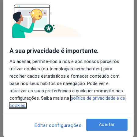
Vitor Ferreira
Avaliação dos usuários: 4,6 na Play Store e 4,2 na
Cirurgião vascular
Apple
Porto
A sua privacidade é importante.
Nuno Bettencourt
Ao aceitar, permite-nos a nós e aos nossos parceiros
Cardiologista
utilizar cookies (ou tecnologias semelhantes) para
Porto
recolher dados estatísticos e fornecer conteúdo com
base nos seus hábitos de navegação. Pode ver e
atualizar as suas preferências a qualquer momento nas
José Tiago
configurações. Saiba mais na
política de privacidade e de
Cirurgião vascular
cookies.
Serpa
Aceitar
Editar configurações
Fernando Montenegro Sá