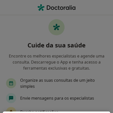
Men
O que procura?
Homepage
Doenças
Aterosclerose
Aterosclerose - Informação,
Cuide da sua saúde
especialistas, perguntas
frequentes
Encontre os melhores especialistas e agende uma
consulta. Descarregue o App e tenha acesso a
ferramentas exclusivas e gratuitas.
Organize as suas consultas de um jeito
Informação
simples
Envie mensagens para os especialistas
Especialistas - aterosclerose
Receba notificações