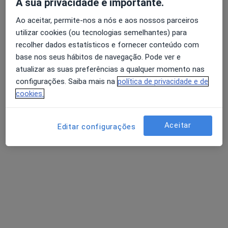
A sua privacidade é importante.
Cardiologista
1 opinião
Ao aceitar, permite-nos a nós e aos nossos parceiros
utilizar cookies (ou tecnologias semelhantes) para
Morada 1
Morada 2
recolher dados estatísticos e fornecer conteúdo com
base nos seus hábitos de navegação. Pode ver e
Rua Dr Eduardo Torres , Matosinhos
•
Mapa
atualizar as suas preferências a qualquer momento nas
Unidade Local de Saúde de Matosinhos Epe
configurações. Saiba mais na
política de privacidade e de
cookies.
Ecocardiografia
Serviço gratuito
Esse especialista não oferece agendamento online para esse endereço.
Aceitar
Editar configurações
Solicite um atendimento