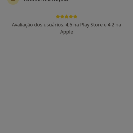
11 opiniões
Avenida da Boavista, 171, Porto
•
Mapa
Hospital Lusíadas Porto
Avaliação dos usuários: 4,6 na Play Store e 4,2 na
Esse especialista não oferece agendamento online para esse endereço.
Apple
Solicite um atendimento
Prof. Joao Freitas
Cardiologista
3 opiniões