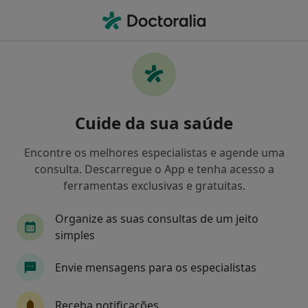
Men
Cardiologista • Gueifães, Porto
Filters
Mapa
Cardiologistas em Gueifães
Cuide da sua saúde
Como classificamos os resultados
Encontre os melhores especialistas e agende uma
consulta. Descarregue o App e tenha acesso a
ferramentas exclusivas e gratuitas.
Organize as suas consultas de um jeito
simples
Envie mensagens para os especialistas
Prof. Luis Moura
Cardiologista
Receba notificações