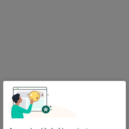
Morada 1
Morada 2
Morada 3
Clinica Saude Atlantica - Estadio do Dragão, Porto
•
Mapa
Consultório privado
Ecocardiografia
Serviço gratuito
Esse especialista não oferece agendamento online para esse endereço.
Solicite um atendimento
Dr. Fernando Montenegro Sá