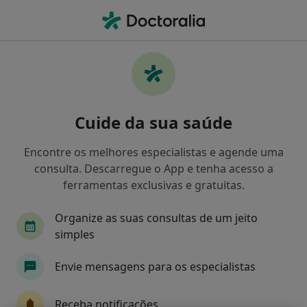
Men
O que procura?
Homepage
Doenças
Anomalias Dos Vasos Coronários
Anomalias dos vasos coronários -
Cuide da sua saúde
Informação, especialistas,
perguntas frequentes
Encontre os melhores especialistas e agende uma
consulta. Descarregue o App e tenha acesso a
ferramentas exclusivas e gratuitas.
Organize as suas consultas de um jeito
Informação
simples
Envie mensagens para os especialistas
Especialistas - anomalias dos vasos
coronários
Receba notificações