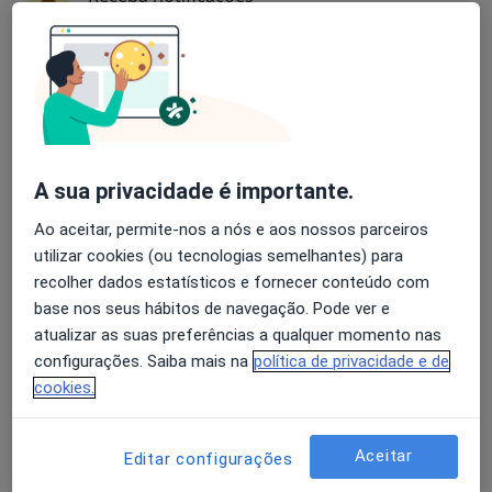
João António de Almeida
Avaliação dos usuários: 4,6 na Play Store e 4,2 na
Apple
Cardiologista
Guimarães
A sua privacidade é importante.
Henrique Mesquita Gabriel
Ao aceitar, permite-nos a nós e aos nossos parceiros
utilizar cookies (ou tecnologias semelhantes) para
Cardiologista
Lisboa
recolher dados estatísticos e fornecer conteúdo com
base nos seus hábitos de navegação. Pode ver e
atualizar as suas preferências a qualquer momento nas
Luis Moura
configurações. Saiba mais na
política de privacidade e de
cookies.
Cardiologista
Porto
Aceitar
Editar configurações