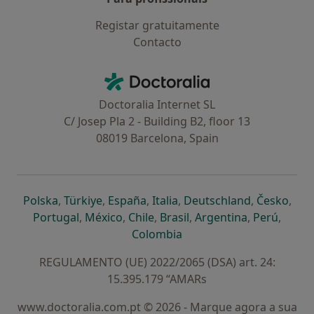
Registar gratuitamente
Contacto
Contacto
Doctoralia - Homepage
Doctoralia Internet SL
C/ Josep Pla 2 - Building B2, floor 13
08019 Barcelona, Spain
abre num novo separador
abre num novo separador
abre num novo separador
abre num novo separado
abre num n
abre
Polska
,
Türkiye
,
España
,
Italia
,
Deutschland
,
Česko
,
abre num novo separador
abre num novo separador
abre num novo separador
abre num novo separa
abre num no
abre n
Portugal
,
México
,
Chile
,
Brasil
,
Argentina
,
Perú
,
abre num novo separad
Colombia
REGULAMENTO (UE) 2022/2065 (DSA) art. 24:
15.395.179 “AMARs
www.doctoralia.com.pt © 2026 - Marque agora a sua