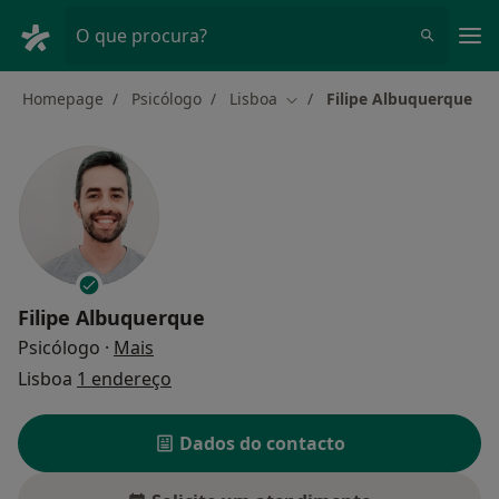
Men
O que procura?
Homepage
Psicólogo
Lisboa
Filipe Albuquerque
Mudar de cidade
Filipe Albuquerque
sobre as especializações
Psicólogo
·
Mais
Lisboa
1 endereço
Dados do contacto