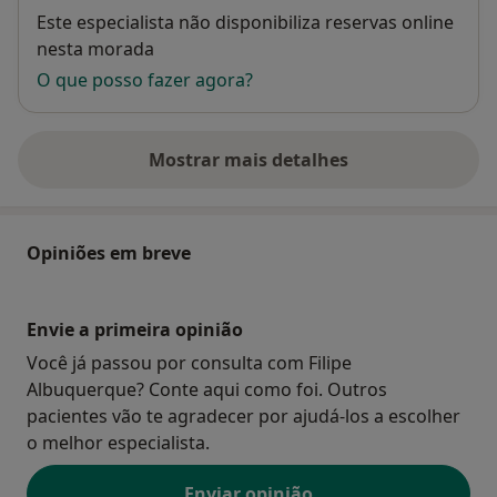
Disponibilidade
Este especialista não disponibiliza reservas online
nesta morada
O que posso fazer agora?
Mostrar mais detalhes
sobre o endereço
Opiniões em breve
Envie a primeira opinião
Você já passou por consulta com Filipe
Albuquerque? Conte aqui como foi. Outros
pacientes vão te agradecer por ajudá-los a escolher
o melhor especialista.
Enviar opinião