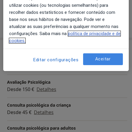
utilizar cookies (ou tecnologias semelhantes) para
Crianças
recolher dados estatísticos e fornecer conteúdo com
base nos seus hábitos de navegação. Pode ver e
Mostrar mais detalhes
atualizar as suas preferências a qualquer momento nas
sobre a experiência
configurações. Saiba mais na
política de privacidade e de
cookies.
Serviços e preços
Primeira consulta Psicologia
Aceitar
Editar configurações
45 €
Detalhes
Avaliação Psicológica
Desde 150 €
Detalhes
Consulta psicológica da criança
Desde 45 €
Detalhes
Consulta psicológica para adultos