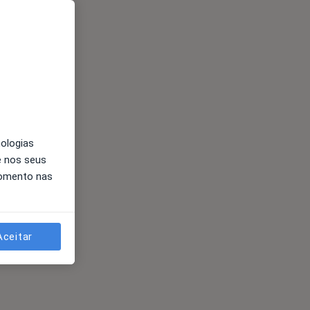
nologias
e nos seus
momento nas
Aceitar