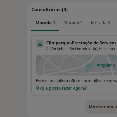
Consultórios (3)
Morada 1
Morada 2
Morada 3
Cliniparque-Prestação de Serviço
R São Sebastião Pedreira 100,1º,
Lisboa
Ampliar o
ab
Disponibilidade
Este especialista não disponibiliza rese
O que posso fazer agora?
Mostrar mais
so