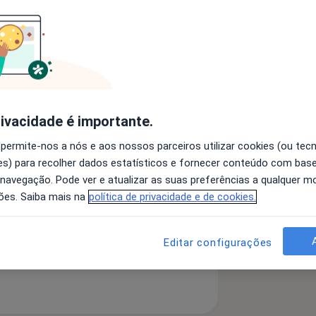
as
Endometriose
11y_sr_more_diseases
rivacidade é importante.
 detalhes
bre a experiência
 permite-nos a nós e aos nossos parceiros utilizar cookies (ou tec
s) para recolher dados estatísticos e fornecer conteúdo com bas
 navegação. Pode ver e atualizar as suas preferências a qualquer 
ões. Saiba mais na
política de privacidade e de cookies.
Editar configurações