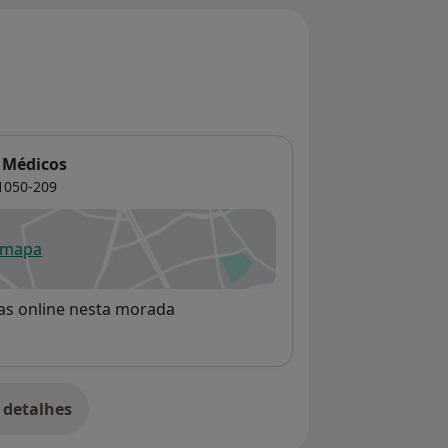
s Médicos
1050-209
 mapa
re num novo separador
rvas online nesta morada
 detalhes
bre o endereço