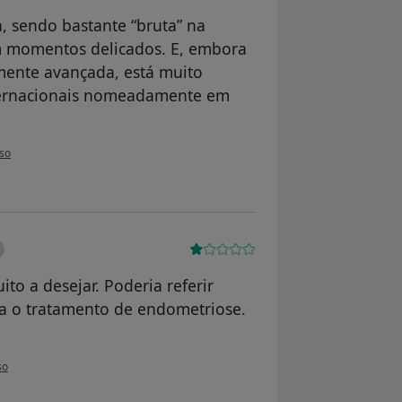
sendo bastante “bruta” na
em momentos delicados. E, embora
mente avançada, está muito
ternacionais nomeadamente em
tilizador D.C.B.
so
to a desejar. Poderia referir
ra o tratamento de endometriose.
tilizador Sandra
so