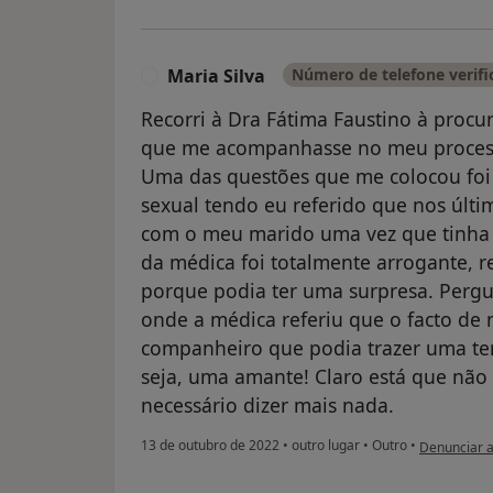
Maria Silva
Número de telefone verifi
M
Recorri à Dra Fátima Faustino à proc
que me acompanhasse no meu process
Uma das questões que me colocou foi 
sexual tendo eu referido que nos últi
com o meu marido uma vez que tinha 
da médica foi totalmente arrogante, r
porque podia ter uma surpresa. Pergun
onde a médica referiu que o facto de
companheiro que podia trazer uma ter
seja, uma amante! Claro está que não 
necessário dizer mais nada.
na opinião d
13 de outubro de 2022
•
outro lugar
•
Outro
•
Denunciar 