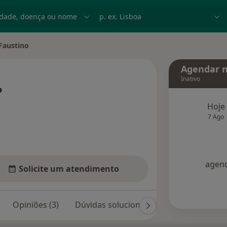
dade, doença ou nome
p. ex. Lisboa
Faustino
dade
Agendar n
Inativo
o
e as especializações
Hoje
7 Ago
agend
Solicite um atendimento
Opiniões (3)
Dúvidas solucionadas (2)