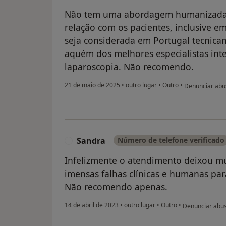
Não tem uma abordagem humanizada, 
relação com os pacientes, inclusive 
seja considerada em Portugal tecnica
aquém dos melhores especialistas in
laparoscopia. Não recomendo.
na opinião do u
21 de maio de 2025
•
outro lugar
•
Outro
•
Denunciar abu
Sandra
Número de telefone verificado
S
Infelizmente o atendimento deixou mui
imensas falhas clínicas e humanas pa
Não recomendo apenas.
na opinião do u
14 de abril de 2023
•
outro lugar
•
Outro
•
Denunciar abu