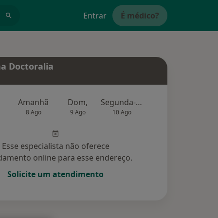
Entrar
É médico?
a Doctoralia
Amanhã
Dom,
Segunda-feira
Ter,
Qu
8 Ago
9 Ago
10 Ago
11 Ago
12 Ag
Esse especialista não oferece
amento online para esse endereço.
Solicite um atendimento