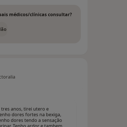
uais médicos/clínicas consultar?
Não
toralia
res anos, tirei utero e
enho dores fortes na bexiga,
tenho dores tendo a sensação
urinar. Tenho ardor e tambem