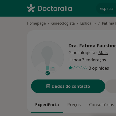
especiali
Homepage
Ginecologista
Lisboa
Fatima 
Mudar de ci
Dra.
Fatima Faustin
sobr
Ginecologista
·
Mais
Lisboa
3 endereços
3 opiniões
Dados do contacto
Experiência
Preços
Consultórios