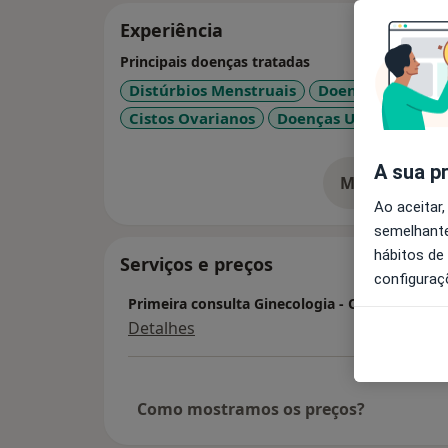
Experiência
Principais doenças tratadas
Distúrbios Menstruais
Doenças Ovarian
a
Cistos Ovarianos
Doenças Uterinas
+5
A sua p
Mostrar mais
so
Ao aceitar,
semelhante
hábitos de
Serviços e preços
configuraç
Primeira consulta Ginecologia - Obstetricia
Detalhes
Como mostramos os preços?