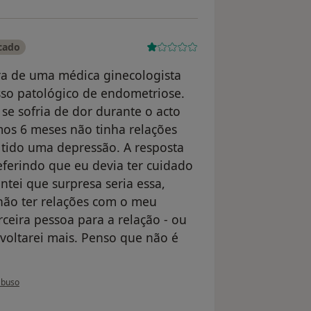
cado
ura de uma médica ginecologista
o patológico de endometriose.
se sofria de dor durante o acto
mos 6 meses não tinha relações
tido uma depressão. A resposta
eferindo que eu devia ter cuidado
tei que surpresa seria essa,
 não ter relações com o meu
ceira pessoa para a relação - ou
voltarei mais. Penso que não é
o utilizador Maria Silva
abuso