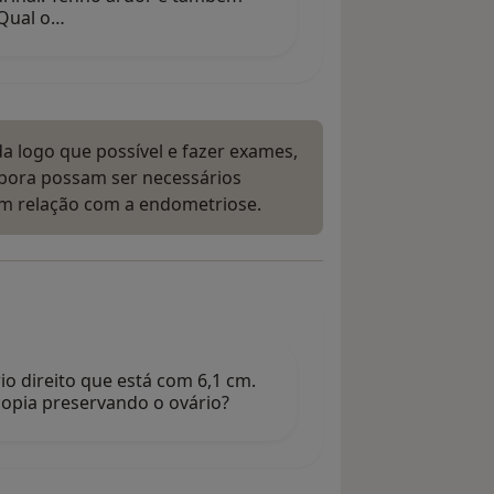
 Qual o…
a logo que possível e fazer exames,
bora possam ser necessários
têm relação com a endometriose.
o direito que está com 6,1 cm.
copia preservando o ovário?