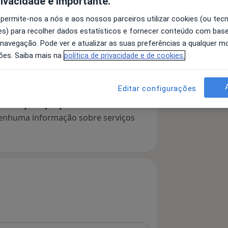
rivacidade é importante.
 permite-nos a nós e aos nossos parceiros utilizar cookies (ou tec
s) para recolher dados estatísticos e fornecer conteúdo com bas
 detalhes
 navegação. Pode ver e atualizar as suas preferências a qualquer 
bre a experiência
ões. Saiba mais na
política de privacidade e de cookies.
Editar configurações
serviços e preços
 nenhuma informação sobre serviços