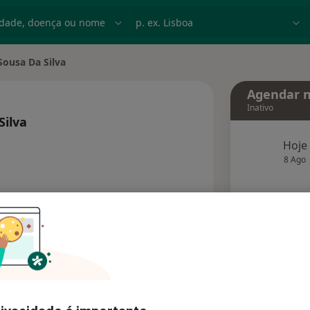
dade, doença ou nome
p. ex. Lisboa
Sousa Da Silva
e
Agendar n
Inativo
Silva
especializações
Hoje
8 Ago
agend
Solicite um atendimento
Consultórios
Opiniões (1)