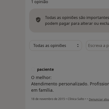
1 opinião
Todas as opiniões são importantes,
podem pagar para alterar ou exclu
Pesquisar e
paciente
P
O melhor:
Atendimento personalizado. Profissio
em família.
na opinião do u
18 de novembro de 2015
•
Clínica Salto
•
•
Denunciar abu