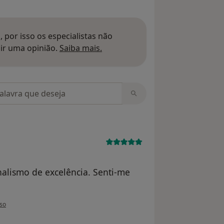
 por isso os especialistas não
Saber mais sobre pareceres
ir uma opinião.
Saiba mais.
m opiniões
nalismo de excelência. Senti-me
tilizador paciente
so