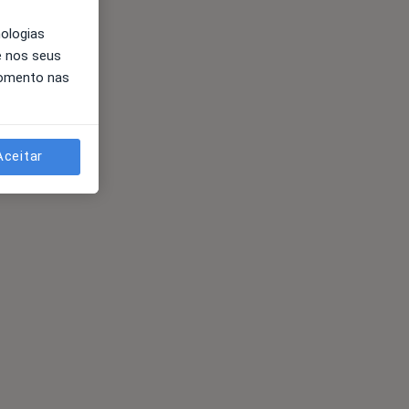
nologias
e nos seus
momento nas
Aceitar