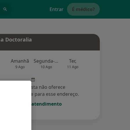
Entrar
É médico?
a Doctoralia
Amanhã
Segunda-feira
Ter,
Qua
Qui,
9 Ago
10 Ago
11 Ago
12 Ago
13 Ag
Esse especialista não oferece
amento online para esse endereço.
Solicite um atendimento