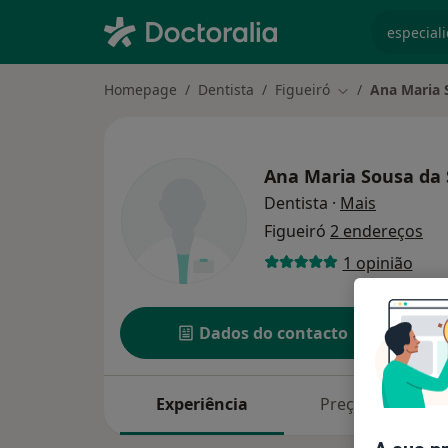
especiali
Homepage
Dentista
Figueiró
Ana Maria 
Mudar de cidad
Ana Maria Sousa da 
sobre as 
Dentista
·
Mais
Figueiró
2 endereços
1 opinião
Dados do contacto
Experiência
Preços