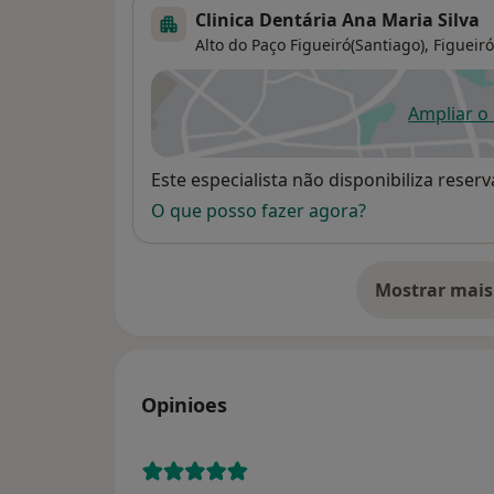
Clinica Dentária Ana Maria Silva
Alto do Paço Figueiró(Santiago),
Figueiró
Ampliar o
ab
Disponibilidade
Este especialista não disponibiliza rese
O que posso fazer agora?
Mostrar mais
so
Opinioes