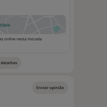
 mapa
re num novo separador
rvas online nesta morada
 detalhes
bre o endereço
Enviar opinião