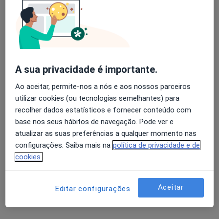
Aparelho Fixo
Serviço gratuito
Esse especialista não oferece agendamento online para esse endereço.
Solicite um atendimento
A sua privacidade é importante.
Ao aceitar, permite-nos a nós e aos nossos parceiros
utilizar cookies (ou tecnologias semelhantes) para
recolher dados estatísticos e fornecer conteúdo com
base nos seus hábitos de navegação. Pode ver e
atualizar as suas preferências a qualquer momento nas
configurações. Saiba mais na
política de privacidade e de
cookies.
Dra. Carla Delgado
Dentista
Aceitar
Editar configurações
Rua do Padroeiro 1-A R/C, São Silvestre
•
Mapa
Clínica Dentária de São Silvestre