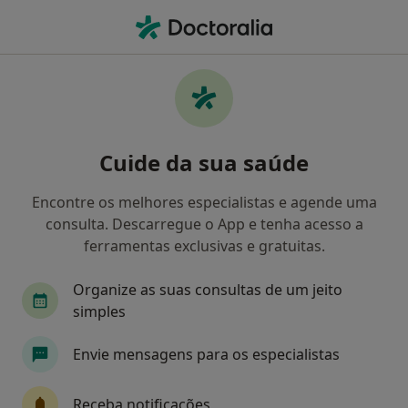
Men
Dentista • Mealhada, Aveiro
Filters
Mapa
Dentistas em Mealhada
Cuide da sua saúde
Como classificamos os resultados
Encontre os melhores especialistas e agende uma
consulta. Descarregue o App e tenha acesso a
ferramentas exclusivas e gratuitas.
Organize as suas consultas de um jeito
simples
Envie mensagens para os especialistas
Manuel Marques Ferreira
Dentista
Receba notificações