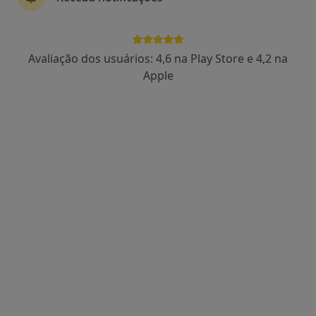
1 opinião
Morada 1
Morada 2
Avaliação dos usuários: 4,6 na Play Store e 4,2 na
Apple
Rua 9, n 41. Junto á escola Adolfo Portela, Águeda
•
Mapa
Consultório privado
Esse especialista não oferece agendamento online para esse endereço.
Solicite um atendimento
Dr. Pedro Manuel Campanhã da Rocha