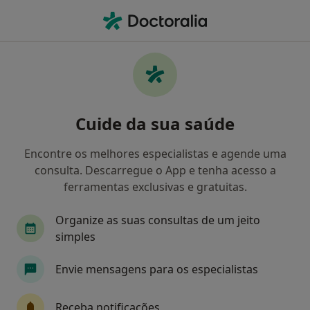
Men
Dentista • Anadia, Aveiro
Filters
Mapa
Dentistas em Anadia
Cuide da sua saúde
Como classificamos os resultados
Encontre os melhores especialistas e agende uma
consulta. Descarregue o App e tenha acesso a
ferramentas exclusivas e gratuitas.
Organize as suas consultas de um jeito
simples
Envie mensagens para os especialistas
Dr. Fred Lamas Pinheiro
Dentista
Receba notificações