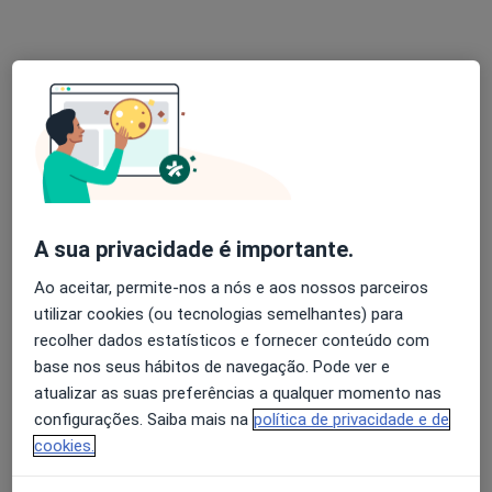
Rua do Facho 7, Oiã
•
Mapa
Clínica Simões Pereira
Nenhum profissional neste centro médico tem consultas disponíveis
Mostrar perfil
A sua privacidade é importante.
Ao aceitar, permite-nos a nós e aos nossos parceiros
utilizar cookies (ou tecnologias semelhantes) para
recolher dados estatísticos e fornecer conteúdo com
Dr. Tiago Simões Pereira
base nos seus hábitos de navegação. Pode ver e
atualizar as suas preferências a qualquer momento nas
Dentista
configurações. Saiba mais na
política de privacidade e de
Rua do Facho 7 c, Oiã
•
Mapa
cookies.
Clinica Simões Pereira