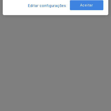
Esse especialista não oferece agendamento online para esse endereço.
Aceitar
Editar configurações
Solicite um atendimento
Dr. João Almeida e Sousa
Dentista
Rua José Assis e Santos, nº73 B, Mortágua
•
Mapa
Clínica Dentária de Mortágua
Esse especialista não oferece agendamento online para esse endereço.
Solicite um atendimento