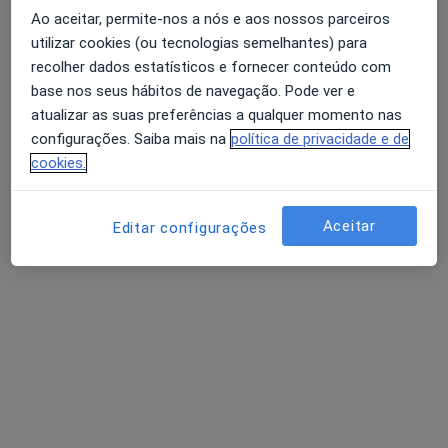
1 opinião
Ao aceitar, permite-nos a nós e aos nossos parceiros
Largo Cruz de Celas 23, 2º, Edifício Cruzeiro, Coimbra
•
Mapa
utilizar cookies (ou tecnologias semelhantes) para
Consultório privado
recolher dados estatísticos e fornecer conteúdo com
base nos seus hábitos de navegação. Pode ver e
Esse especialista não oferece agendamento online para esse endereço.
atualizar as suas preferências a qualquer momento nas
Solicite um atendimento
configurações. Saiba mais na
política de privacidade e de
cookies.
Aceitar
Editar configurações
Dr. João Almeida e Sousa
Dentista
Rua de Olivença, nº11, Edif. Topázio, 6º, Sala 603, Coimbra
•
Mapa