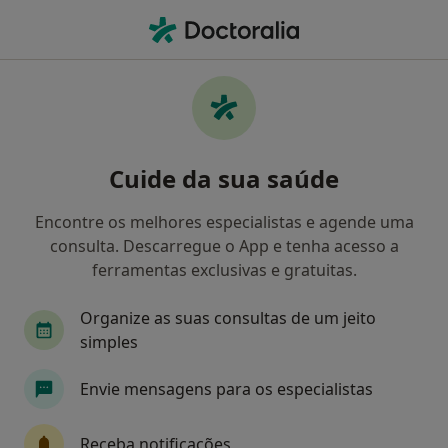
Men
Dentista • Soure, Coimbra
Filters
Mapa
Dentistas em Soure
Cuide da sua saúde
Como classificamos os resultados
Encontre os melhores especialistas e agende uma
consulta. Descarregue o App e tenha acesso a
ferramentas exclusivas e gratuitas.
Organize as suas consultas de um jeito
simples
Envie mensagens para os especialistas
Dr. Gustavo Brandão
Dentista
Receba notificações