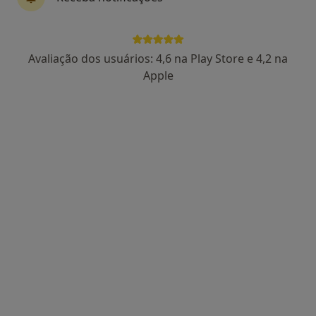
2 opiniões
Morada 1
Morada 2
Avaliação dos usuários: 4,6 na Play Store e 4,2 na
Apple
Rua Olivença 21 SALA 309, Coimbra
•
Mapa
ALMEDINA CLÍNICA MÉDICO DENTÁRIA
Esse especialista não oferece agendamento online para esse endereço.
Solicite um atendimento
Hugo Amorim