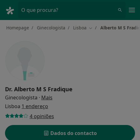
Men
O que procura?
Homepage
Ginecologista
Lisboa
Alberto M S Fradi
Mudar de cidade
Dr.
Alberto M S Fradique
sobre as especializações
Ginecologista
·
Mais
Lisboa
1 endereço
4 opiniões
Dados do contacto