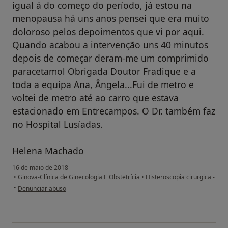
igual á do começo do período, já estou na
menopausa há uns anos pensei que era muito
doloroso pelos depoimentos que vi por aqui.
Quando acabou a intervenção uns 40 minutos
depois de começar deram-me um comprimido
paracetamol Obrigada Doutor Fradique e a
toda a equipa Ana, Ângela...Fui de metro e
voltei de metro até ao carro que estava
estacionado em Entrecampos. O Dr. também faz
no Hospital Lusíadas.
Helena Machado
16 de maio de 2018
•
Ginova-Clínica de Ginecologia E Obstetrícia
•
Histeroscopia cirurgica -
na opinião do utilizador Conta eliminada
•
Denunciar abuso