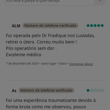
ALM
Número de telefone verificado
A
Fui operada pelo Dr Fradique nos Lusíadas,
retirei o útero. Correu muito bem !
Pós operatório sem dor .
Excelente médico
na opinião do utilizador ALM
7 de dezembro de 2020
•
outro lugar
•
Outro
•
Denunciar abuso
As
Número de telefone verificado
A
Foi uma experiência traumatizante devido à
forma bruta como me observou, pouco