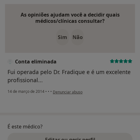
As opiniões ajudam você a decidir quais
médicos/clínicas consultar?
Sim
Não
Conta eliminada
Fui operada pelo Dr. Fradique e é um excelente
profissional...
na opinião do utilizador Conta eliminada
14 de março de 2014
•
•
•
Denunciar abuso
É este médico?
Editar ou gerir perfil