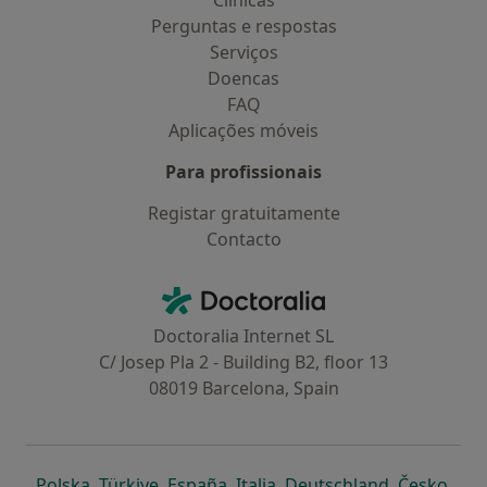
Clínicas
Perguntas e respostas
Serviços
Doencas
FAQ
Aplicações móveis
Para profissionais
Registar gratuitamente
Contacto
Contacto
Doctoralia - Homepage
Doctoralia Internet SL
C/ Josep Pla 2 - Building B2, floor 13
08019 Barcelona, Spain
abre num novo separador
abre num novo separador
abre num novo separador
abre num novo separado
abre num n
abre
Polska
,
Türkiye
,
España
,
Italia
,
Deutschland
,
Česko
,