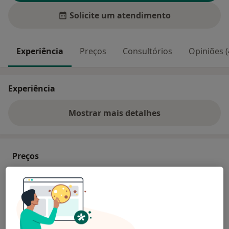
Solicite um atendimento
Experiência
Preços
Consultórios
Opiniões (
Experiência
Mostrar mais detalhes
sobre a experiência
Preços
Sem informação sobre serviços e preços
Este especialista ainda não adicionou nenhuma
informação sobre serviços