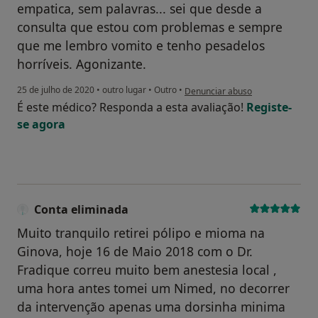
empatica, sem palavras... sei que desde a
consulta que estou com problemas e sempre
que me lembro vomito e tenho pesadelos
horríveis. Agonizante.
na opinião do utilizador As
25 de julho de 2020
•
outro lugar
•
Outro
•
Denunciar abuso
É este médico? Responda a esta avaliação!
Registe-
se agora
Conta eliminada
Muito tranquilo retirei pólipo e mioma na
Ginova, hoje 16 de Maio 2018 com o Dr.
Fradique correu muito bem anestesia local ,
uma hora antes tomei um Nimed, no decorrer
da intervenção apenas uma dorsinha minima