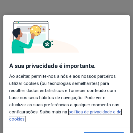
R Nova do Almada nº 18 (1º-Esq)-CHIADO, Lisboa
•
Mapa
Ivonarte - Serviços Clínicos (Drª Ivone Lopes Dias)
Nenhum profissional neste centro médico tem consultas disponíveis
Mostrar perfil
A sua privacidade é importante.
Ao aceitar, permite-nos a nós e aos nossos parceiros
utilizar cookies (ou tecnologias semelhantes) para
recolher dados estatísticos e fornecer conteúdo com
base nos seus hábitos de navegação. Pode ver e
Dra. Mônica De Miranda Baptista
atualizar as suas preferências a qualquer momento nas
Pediatra
configurações. Saiba mais na
política de privacidade e de
4 opiniões
cookies.
Avenida António Augusto de Aguiar 21, Lisboa
•
Mapa