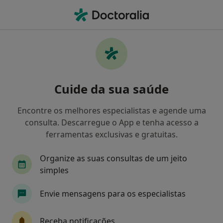
Men
Pediatra • São Sebastião Da Pedreira, Lisboa, Lisboa
Filters
Mapa
Pediatra, São Sebastião Da Pedreira, Lisboa
Cuide da sua saúde
Como classificamos os resultados
Encontre os melhores especialistas e agende uma
consulta. Descarregue o App e tenha acesso a
ferramentas exclusivas e gratuitas.
Organize as suas consultas de um jeito
simples
Envie mensagens para os especialistas
Celia Iglesias Neves
Pediatra
Receba notificações