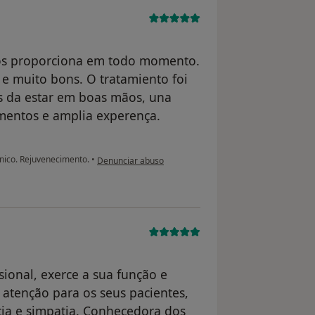
nos proporciona em todo momento.
 e muito bons. O tratamiento foi
os da estar em boas mãos, una
mentos e amplia experença.
na opinião do utilizador Conta eliminada
nico. Rejuvenecimento.
•
Denunciar abuso
sional, exerce a sua função e
atenção para os seus pacientes,
ia e simpatia. Conhecedora dos