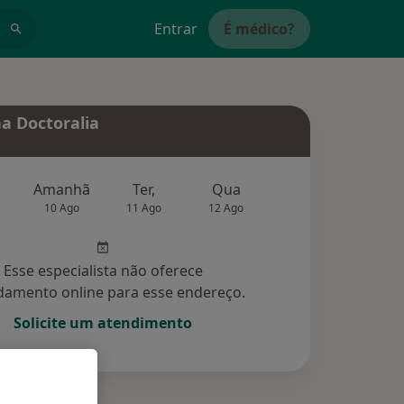
Entrar
É médico?
a Doctoralia
Amanhã
Ter,
Qua
Qui,
Sex,
10 Ago
11 Ago
12 Ago
13 Ago
14 Ag
Esse especialista não oferece
amento online para esse endereço.
Solicite um atendimento