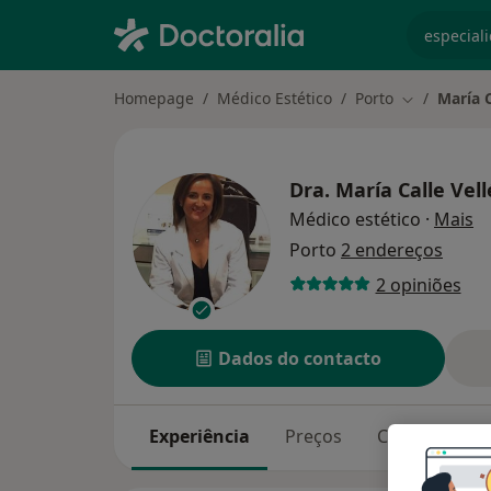
especiali
Homepage
Médico Estético
Porto
María C
Mudar de c
Dra.
María Calle Vell
so
Médico estético
·
Mais
Porto
2 endereços
2 opiniões
Dados do contacto
Experiência
Preços
Consultórios