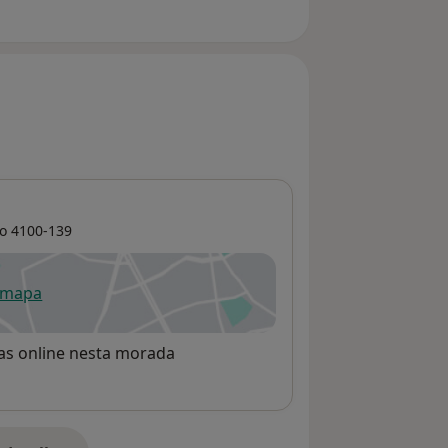
o
4100-139
 mapa
re num novo separador
rvas online nesta morada