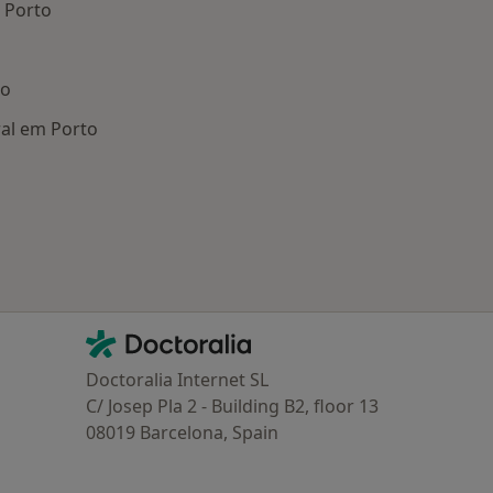
 Porto
to
al em Porto
oenças mais tratadas
Contacto
Doctoralia - Homepage
Doctoralia Internet SL
C/ Josep Pla 2 - Building B2, floor 13
08019 Barcelona, Spain