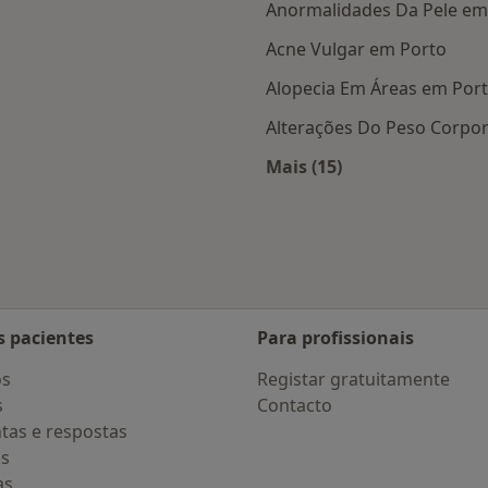
Anormalidades Da Pele em
Acne Vulgar em Porto
Alopecia Em Áreas em Por
Alterações Do Peso Corpor
Mais (15)
Mais na categoria: D
s pacientes
Para profissionais
os
Registar gratuitamente
s
Contacto
tas e respostas
os
as