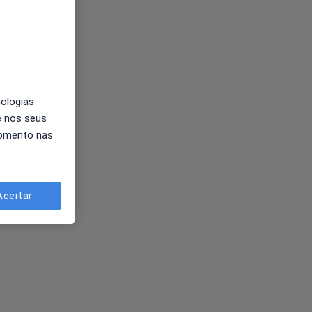
nologias
e nos seus
momento nas
Aceitar