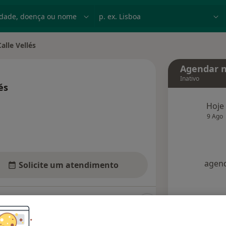
dade, doença ou nome
p. ex. Lisboa
alle Vellés
idade
Agendar n
Inativo
és
bre as especializações
Hoje
9 Ago
agend
Solicite um atendimento
Opiniões (2)
Dúvidas solucionadas (1)