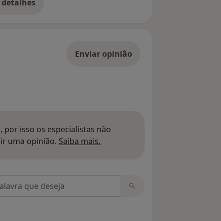
 detalhes
bre o endereço
Enviar opinião
 por isso os especialistas não
Saber mais sobre pareceres
ir uma opinião.
Saiba mais.
m opiniões