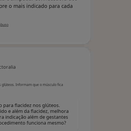
pre o mais indicado para cada
do utilizador Conta eliminada
abuso
toralia
 glúteos. Informam que o músculo fica
para flacidez nos glúteos.
ido e além da flacidez, melhora
ra indicação além de gestantes
rocedimento funciona mesmo?