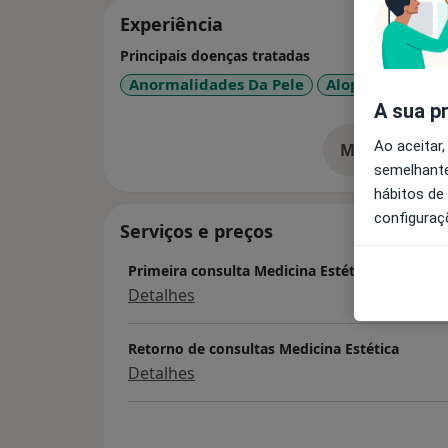
Experiência
Principais doenças tratadas
Anormalidades Da Pele
Alopecia
Alte
A sua p
Ao aceitar,
Mostrar mais
so
semelhante
hábitos de
configuraç
Serviços e preços
Primeira consulta Medicina Estética
Detalhes
Retorno de consultas Medicina Estética
Detalhes