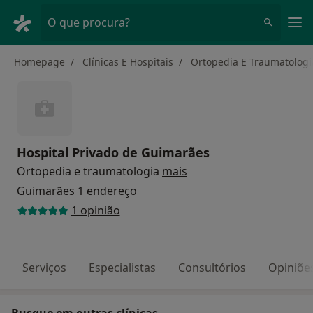
Men
O que procura?
Homepage
Clínicas E Hospitais
Ortopedia E Traumatologi
Hospital Privado de Guimarães
Ortopedia e traumatologia
mais
Guimarães
1 endereço
1 opinião
Serviços
Especialistas
Consultórios
Opiniõe
Busque em outras clínicas