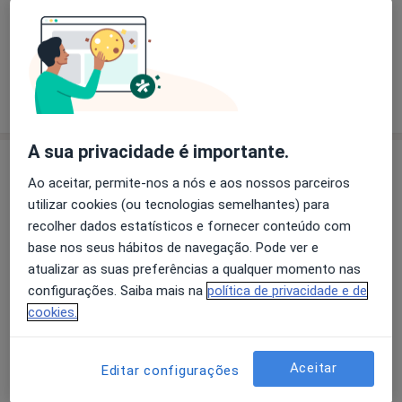
Dr. Manuel P Campos Monteiro
Internista
3 opiniões
A sua privacidade é importante.
Consultório
Ao aceitar, permite-nos a nós e aos nossos parceiros
utilizar cookies (ou tecnologias semelhantes) para
recolher dados estatísticos e fornecer conteúdo com
Ampliar o mapa
base nos seus hábitos de navegação. Pode ver e
atualizar as suas preferências a qualquer momento nas
configurações. Saiba mais na
política de privacidade e de
cookies.
Clínica Médico-Cirúrgica Santa Tecla
Rua Dr. Francisco Duarte, 120, Braga 4701-855
Seguros
Aceitar
Editar configurações
AdvanceCare
Allianz