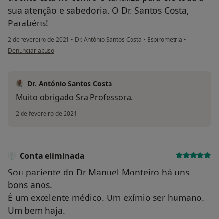
sua atenção e sabedoria. O Dr. Santos Costa,
Parabéns!
2 de fevereiro de 2021
•
Dr. António Santos Costa
•
Espirometria
•
na opinião do utilizador Maria de Fátima Rodrigues Leitão Lobo de Araújo
Denunciar abuso
Dr. António Santos Costa
Muito obrigado Sra Professora.
2 de fevereiro de 2021
Conta eliminada
Sou paciente do Dr Manuel Monteiro há uns
bons anos.
É um excelente médico. Um exímio ser humano.
Um bem haja.