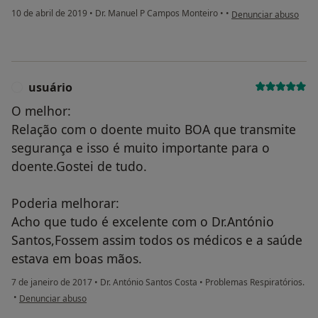
na opinião do utiliza
10 de abril de 2019
•
Dr. Manuel P Campos Monteiro
•
•
Denunciar abuso
usuário
U
O melhor:
Relação com o doente muito BOA que transmite
segurança e isso é muito importante para o
doente.Gostei de tudo.
Poderia melhorar:
Acho que tudo é excelente com o Dr.António
Santos,Fossem assim todos os médicos e a saúde
estava em boas mãos.
7 de janeiro de 2017
•
Dr. António Santos Costa
•
Problemas Respiratórios.
na opinião do utilizador usuário
•
Denunciar abuso