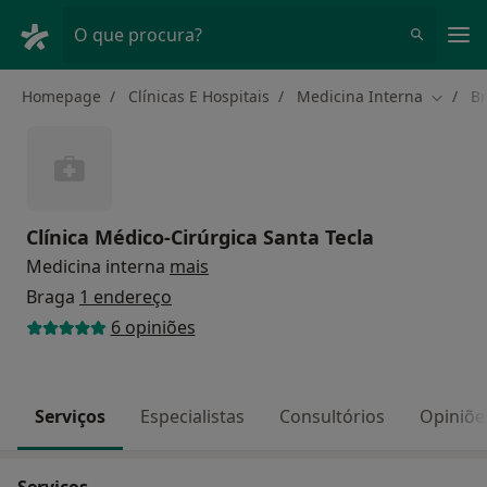
Men
O que procura?
Homepage
Clínicas E Hospitais
Medicina Interna
B
Mudar 
Clínica Médico-Cirúrgica Santa Tecla
Medicina interna
mais
Braga
1 endereço
6 opiniões
Serviços
Especialistas
Consultórios
Opiniõe
Serviços