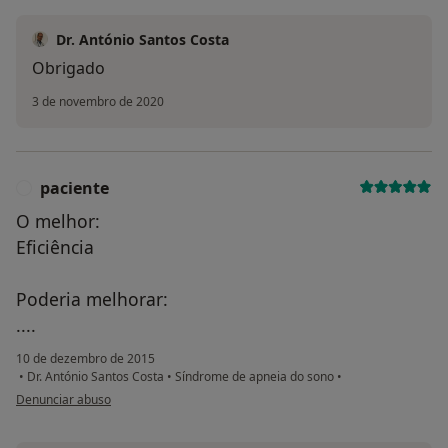
Dr. António Santos Costa
Obrigado
3 de novembro de 2020
paciente
P
O melhor:
Eficiência
Poderia melhorar:
....
10 de dezembro de 2015
•
Dr. António Santos Costa
•
Síndrome de apneia do sono
•
na opinião do utilizador paciente
Denunciar abuso