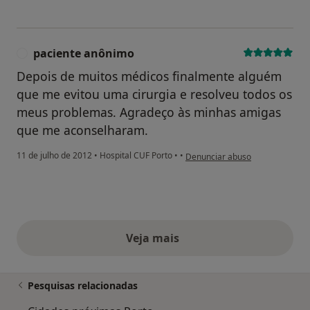
paciente anônimo
P
Depois de muitos médicos finalmente alguém
que me evitou uma cirurgia e resolveu todos os
meus problemas. Agradeço às minhas amigas
que me aconselharam.
na opinião do utilizador pacien
11 de julho de 2012
•
Hospital CUF Porto
•
•
Denunciar abuso
Veja mais
opiniões acima
Pesquisas relacionadas