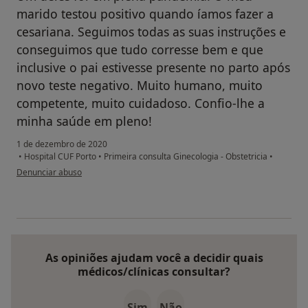
marido testou positivo quando íamos fazer a
cesariana. Seguimos todas as suas instruções e
conseguimos que tudo corresse bem e que
inclusive o pai estivesse presente no parto após
novo teste negativo. Muito humano, muito
competente, muito cuidadoso. Confio-lhe a
minha saúde em pleno!
1 de dezembro de 2020
•
Hospital CUF Porto
•
Primeira consulta Ginecologia - Obstetricia
•
na opinião do utilizador Ana
Denunciar abuso
As opiniões ajudam você a decidir quais
médicos/clínicas consultar?
Sim
Não