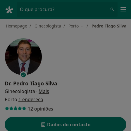
Men
O que procura?
Homepage
Ginecologista
Porto
Pedro Tiago Silva
Mudar de cidade
Dr.
Pedro Tiago Silva
sobre as especializações
Ginecologista
·
Mais
Porto
1 endereço
12 opiniões
Dados do contacto