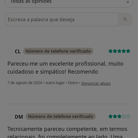
Pesquisar em opiniões
CL
Número de telefone verificado
C
Pareceu-me um excelente profissional, muito
cuidadoso e simpático! Recomendo
na opinião do utilizador CL
7 de agosto de 2024
•
outro lugar
•
Outro
•
Denunciar abuso
DM
Número de telefone verificado
D
Tecnicamente pareceu competente, em termos
relacionais, foi completamente ao lado. Uma