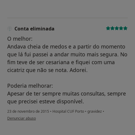
Conta eliminada
O melhor:
Andava cheia de medos e a partir do momento
que lá fui passei a andar muito mais segura. No
fim teve de ser cesariana e fiquei com uma
cicatriz que não se nota. Adorei.
Poderia melhorar:
Apesar de ter sempre muitas consultas, sempre
que precisei esteve disponível.
23 de novembro de 2015
•
Hospital CUF Porto
•
gravidez
•
na opinião do utilizador Conta eliminada
Denunciar abuso