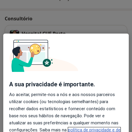
Consultório
Hospital CUF Porto
Estrada da Circunvalação, 14341,
Porto
4100-180
Ampliar o mapa
abre num novo separador
Disponibilidade
Este especialista não disponibiliza reservas online
nesta morada
A sua privacidade é importante.
O que posso fazer agora?
Ao aceitar, permite-nos a nós e aos nossos parceiros
utilizar cookies (ou tecnologias semelhantes) para
Modalidades de pagamento (visitas privadas)
recolher dados estatísticos e fornecer conteúdo com
base nos seus hábitos de navegação. Pode ver e
Seguros médicos aceites nesta morada
Detalhes
atualizar as suas preferências a qualquer momento nas
configurações. Saiba mais na
política de privacidade e de