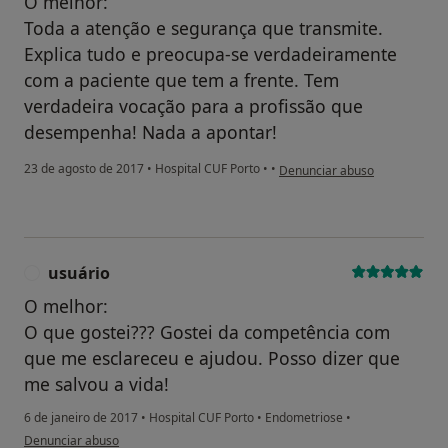
O melhor:
Toda a atenção e segurança que transmite.
Explica tudo e preocupa-se verdadeiramente
com a paciente que tem a frente. Tem
verdadeira vocação para a profissão que
desempenha! Nada a apontar!
na opinião do utilizador Conta
23 de agosto de 2017
•
Hospital CUF Porto
•
•
Denunciar abuso
usuário
U
O melhor:
O que gostei??? Gostei da competência com
que me esclareceu e ajudou. Posso dizer que
me salvou a vida!
6 de janeiro de 2017
•
Hospital CUF Porto
•
Endometriose
•
na opinião do utilizador usuário
Denunciar abuso