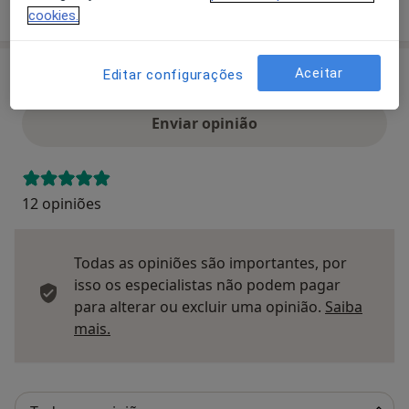
Mostrar mais detalhes
sobre o endereço
cookies.
Aceitar
Editar configurações
Opinioes
Enviar opinião
12 opiniões
Todas as opiniões são importantes, por
isso os especialistas não podem pagar
para alterar ou excluir uma opinião.
Saiba
Saber mais sobre pareceres
mais.