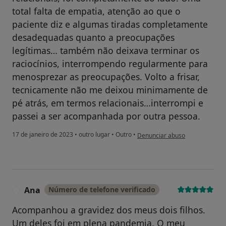
total falta de empatia, atenção ao que o
paciente diz e algumas tiradas completamente
desadequadas quanto a preocupações
legítimas… também não deixava terminar os
raciocínios, interrompendo regularmente para
menosprezar as preocupações. Volto a frisar,
tecnicamente não me deixou minimamente de
pé atrás, em termos relacionais…interrompi e
passei a ser acompanhada por outra pessoa.
na opinião do utilizador DM
17 de janeiro de 2023
•
outro lugar
•
Outro
•
Denunciar abuso
Ana
Número de telefone verificado
A
Acompanhou a gravidez dos meus dois filhos.
Um deles foi em plena pandemia. O meu