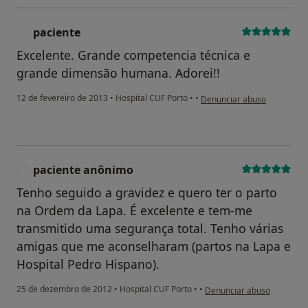
paciente
P
Excelente. Grande competencia técnica e
grande dimensão humana. Adorei!!
na opinião do utilizador pac
12 de fevereiro de 2013
•
Hospital CUF Porto
•
•
Denunciar abuso
paciente anônimo
P
Tenho seguido a gravidez e quero ter o parto
na Ordem da Lapa. É excelente e tem-me
transmitido uma segurança total. Tenho várias
amigas que me aconselharam (partos na Lapa e
Hospital Pedro Hispano).
na opinião do utilizador p
25 de dezembro de 2012
•
Hospital CUF Porto
•
•
Denunciar abuso