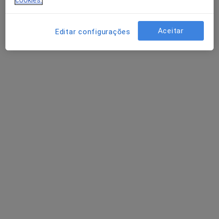
cookies.
Aceitar
Editar configurações
Clinica Médica de Matosinhos
·
Mais
Ginecologista, Acupuntor, Anátomopatologista
16 opiniões
Rua de Álvaro Castelões, 433, Matosinhos
•
Mapa
Clinica Médica de Matosinhos
Nenhum profissional neste centro médico tem consultas disponíveis
Mostrar perfil