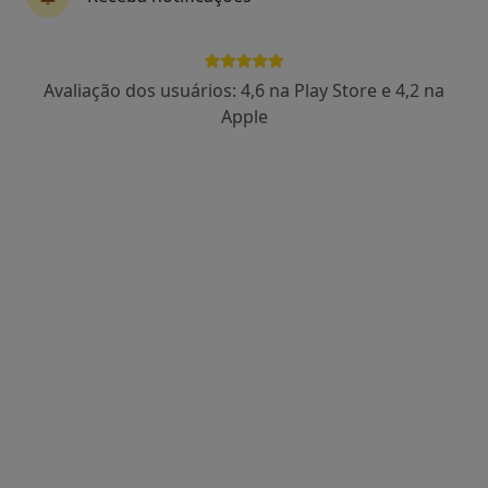
Mais
Rua Luciano da Silva Barros, 58, Gueifães
•
Mapa
Centro Clínico Da Maia
Avaliação dos usuários: 4,6 na Play Store e 4,2 na
Nenhum profissional neste centro médico tem consultas disponíveis
Apple
Mostrar perfil
Clínica Do Campo Alegre
·
Mais
Ginecologista, Acupuntor, Cirurgião maxilo-facial
R Campo Alegre 942, Porto
•
Mapa
Clínica Do Campo Alegre