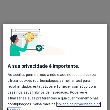
Solicite um atendimento
Clínica Médica da Foz - Médicos em Casa
A sua privacidade é importante.
·
Mais
Ginecologista, Cardiologista, Cirurgião geral
Ao aceitar, permite-nos a nós e aos nossos parceiros
Rua de Sobreiras, 546, Porto
•
Mapa
utilizar cookies (ou tecnologias semelhantes) para
Clínica Médica da Foz - Médicos em Casa
recolher dados estatísticos e fornecer conteúdo com
Nenhum profissional neste centro médico tem consultas disponíveis
base nos seus hábitos de navegação. Pode ver e
atualizar as suas preferências a qualquer momento nas
Mostrar perfil
configurações. Saiba mais na
política de privacidade e de