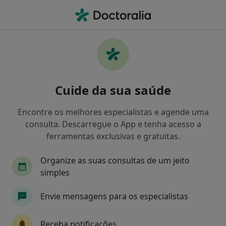
Men
Ginecologista • Porto, Porto
Filters
Mapa
Ginecologistas em Porto
Cuide da sua saúde
Como classificamos os resultados
Encontre os melhores especialistas e agende uma
consulta. Descarregue o App e tenha acesso a
ferramentas exclusivas e gratuitas.
Organize as suas consultas de um jeito
simples
Envie mensagens para os especialistas
Centro Clínico Da Maia
·
Ginecologista, Acupuntor, Especialista em análises clínicas
Receba notificações