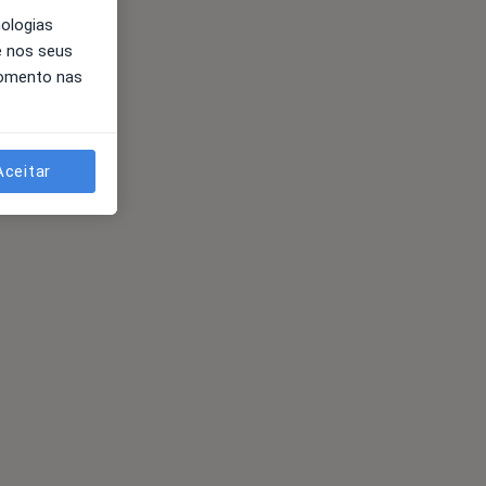
nologias
e nos seus
momento nas
Aceitar