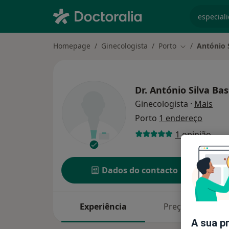
especiali
Homepage
Ginecologista
Porto
António 
Mudar de cid
Dr.
António Silva Bas
sobr
Ginecologista
·
Mais
Porto
1 endereço
1 opinião
Dados do contacto
Experiência
Preços
A sua p