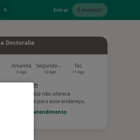
Entrar
É médico?
a Doctoralia
Amanhã
Segunda-feira
Ter,
Qua
Qui,
9 Ago
10 Ago
11 Ago
12 Ago
13 Ag
Esse especialista não oferece
amento online para esse endereço.
Solicite um atendimento