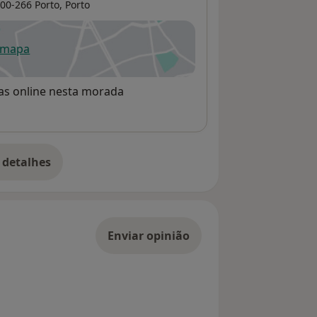
00-266 Porto,
Porto
 mapa
re num novo separador
rvas online nesta morada
 detalhes
bre o endereço
Enviar opinião