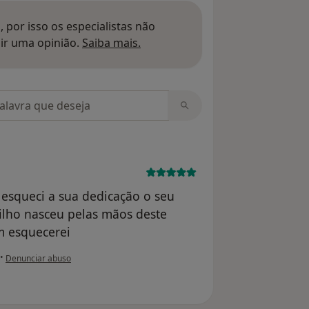
 por isso os especialistas não
Saber mais sobre pareceres
ir uma opinião.
Saiba mais.
m opiniões
esqueci a sua dedicação o seu
ilho nasceu pelas mãos deste
m esquecerei
na opinião do utilizador Conta eliminada
•
Denunciar abuso