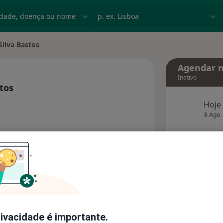
dade, doença ou nome
p. ex. Lisboa
Silva Bastos
ade
Agendar n
Inativo
tos
e as especializações
Hoje
8 Ago
agend
Solicite um atendimento
Consultórios
Opiniões (1)
rivacidade é importante.