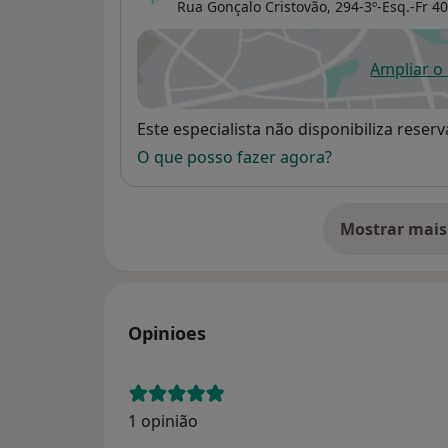
Rua Gonçalo Cristovão, 294-3º-Esq.-Fr 40
Ampliar o
ab
Disponibilidade
Este especialista não disponibiliza rese
O que posso fazer agora?
Mostrar mais
so
Opinioes
1 opinião