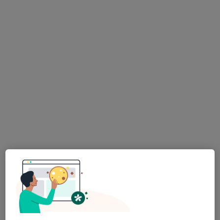
Rua de Brito Capelo 160, Matosinhos
•
Mapa
Clínica Médica de Matosinhos
Esse especialista não oferece agendamento online para esse endereço.
Solicite um atendimento
Dr. Gabriel Madureira
Ginecologista
14 opiniões
Morada 1
Morada 2
Morada 3