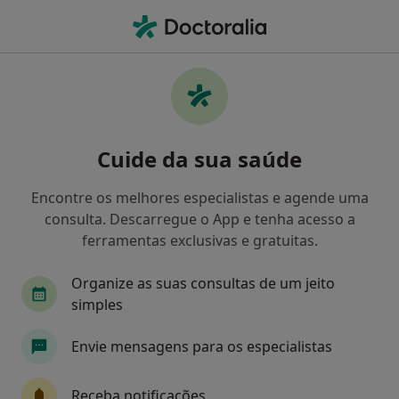
Men
Ginecologista • Perafita, Porto
Filters
Mapa
Ginecologistas em Perafita
Cuide da sua saúde
Como classificamos os resultados
Encontre os melhores especialistas e agende uma
consulta. Descarregue o App e tenha acesso a
ferramentas exclusivas e gratuitas.
Organize as suas consultas de um jeito
simples
Envie mensagens para os especialistas
Dr. Paulo Ribas
Ginecologista
Receba notificações