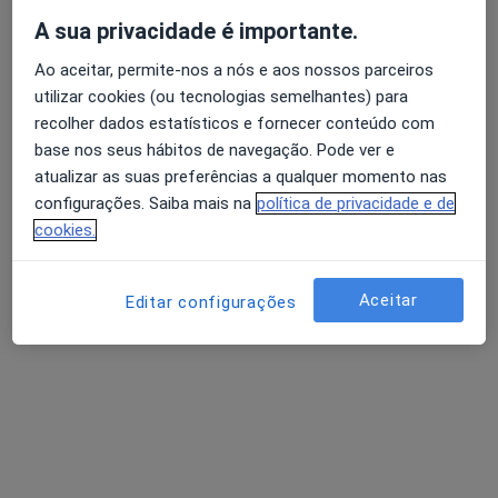
A sua privacidade é importante.
Consultório na Rua D. António Ferreira Gomes, 140 , Vila Nova de Gaia
•
Mapa
Ginocare
Ao aceitar, permite-nos a nós e aos nossos parceiros
Esse especialista não oferece agendamento online para esse endereço.
utilizar cookies (ou tecnologias semelhantes) para
recolher dados estatísticos e fornecer conteúdo com
Solicite um atendimento
base nos seus hábitos de navegação. Pode ver e
atualizar as suas preferências a qualquer momento nas
configurações. Saiba mais na
política de privacidade e de
cookies.
Aceitar
Editar configurações
Pedro Vieira Baptista
Ginecologista
1 opinião