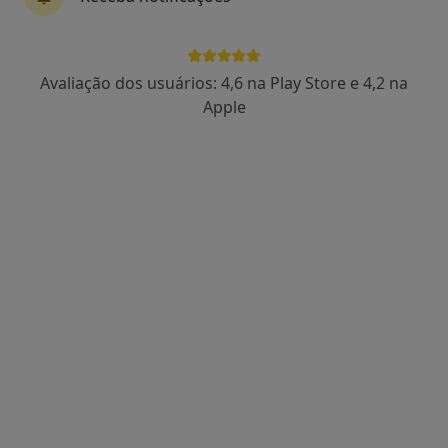
58 opiniões
Rua Sá da Bandeira, 651 (2º dtº, sl 12), Porto
•
Mapa
Consultório privado
Avaliação dos usuários: 4,6 na Play Store e 4,2 na
Esse especialista não oferece agendamento online para esse endereço.
Apple
Solicite um atendimento
Luís Pinheiro Torres
Ginecologista
1 opinião