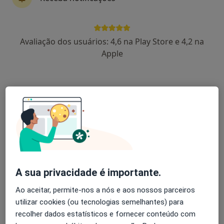
Dr. Paulo Ribas
Avaliação dos usuários: 4,6 na Play Store e 4,2 na
Ginecologista
Apple
58 opiniões
Rua Sá da Bandeira, 651 (2º dtº, sl 12), Porto
•
Mapa
Consultório privado
Esse especialista não oferece agendamento online para esse endereço.
Solicite um atendimento
A sua privacidade é importante.
Ao aceitar, permite-nos a nós e aos nossos parceiros
utilizar cookies (ou tecnologias semelhantes) para
recolher dados estatísticos e fornecer conteúdo com