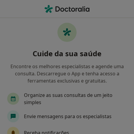
Men
Doenças Vaginais • Porto, Porto
Filters
• 1
Mapa
Doenças Vaginais, Porto
Cuide da sua saúde
Como classificamos os resultados
Encontre os melhores especialistas e agende uma
consulta. Descarregue o App e tenha acesso a
Qual é a especialização que procura?
ferramentas exclusivas e gratuitas.
Ginecologista
Cardiologista
Cirurgião ger
Organize as suas consultas de um jeito
simples
Envie mensagens para os especialistas
Receba notificações