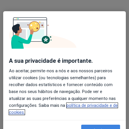
Ramiro Manuel Salgado
Oftalmologista
Pc Dr Francisco SA Carneiro 219 4 Dto, Porto
•
Mapa
Consultório privado
Esse especialista não oferece agendamento online para esse endereço.
A sua privacidade é importante.
Solicite um atendimento
Ao aceitar, permite-nos a nós e aos nossos parceiros
utilizar cookies (ou tecnologias semelhantes) para
recolher dados estatísticos e fornecer conteúdo com
base nos seus hábitos de navegação. Pode ver e
atualizar as suas preferências a qualquer momento nas
configurações. Saiba mais na
política de privacidade e de
cookies.