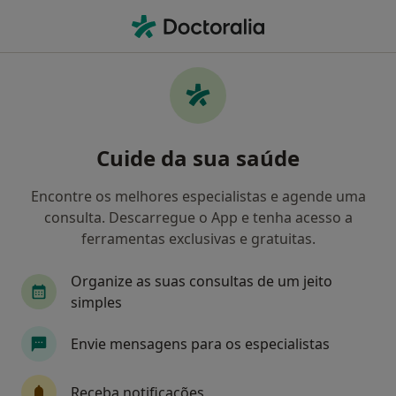
Men
Ceratite • Porto, Porto
Filters
• 1
Mapa
Ceratite, Porto
Cuide da sua saúde
Como classificamos os resultados
Encontre os melhores especialistas e agende uma
consulta. Descarregue o App e tenha acesso a
Qual é a especialização que procura?
ferramentas exclusivas e gratuitas.
Oftalmologista
Cardiologista
Cirurgião g
Organize as suas consultas de um jeito
simples
Envie mensagens para os especialistas
Receba notificações