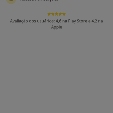
Dr. Issuf Aboobakar Mahamad
Avaliação dos usuários: 4,6 na Play Store e 4,2 na
Oftalmologista
Apple
2 opiniões
Rua de Ceuta 53 - 2º andar Sala 14, Porto
•
Mapa
OFTALPLUS CLINICA MEDICA & OFTALMOLOGICA LDA
Cirurgia de Catarata
desde 1 300 €
Esse especialista não oferece agendamento online para esse endereço.
Solicite um atendimento