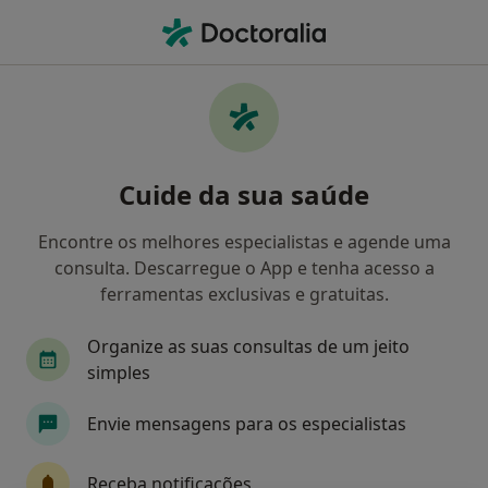
Men
Gastroenterologista • Braga, Braga
Filters
Mapa
Gastroenterologistas em Braga
Cuide da sua saúde
Como classificamos os resultados
Encontre os melhores especialistas e agende uma
consulta. Descarregue o App e tenha acesso a
ferramentas exclusivas e gratuitas.
Organize as suas consultas de um jeito
simples
Envie mensagens para os especialistas
Dra. Armanda Cruz
Gastroenterologista
Receba notificações