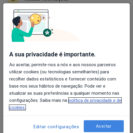
Rua 25 de Abril, 550, Braga
•
Mapa
Casa de Saúde de S. Lázaro
Consulta online
desde 60 €
Avaliação dos usuários: 4,6 na Play Store e 4,2 na
Esse especialista não oferece agendamento online para esse endereço.
Apple
Solicite um atendimento
A sua privacidade é importante.
Ao aceitar, permite-nos a nós e aos nossos parceiros
utilizar cookies (ou tecnologias semelhantes) para
recolher dados estatísticos e fornecer conteúdo com
base nos seus hábitos de navegação. Pode ver e
atualizar as suas preferências a qualquer momento nas
configurações. Saiba mais na
política de privacidade e de
cookies.
Dra. Maria G A Moura
Gastroenterologista
Aceitar
Editar configurações
R 25 Abril 554,3º-s 24, Braga
•
Mapa