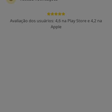
Avenida Boavista 117, s-507 , Porto
•
Mapa
Clínica Dr. Vitor Veloso
Primeira consulta Gastrenterologia
80 €
Avaliação dos usuários: 4,6 na Play Store e 4,2 na
Esse especialista não oferece agendamento online para esse endereço.
Apple
Solicite um atendimento
Dr. Herculano Rocha
Gastroenterologista, Pediatra
1 opinião