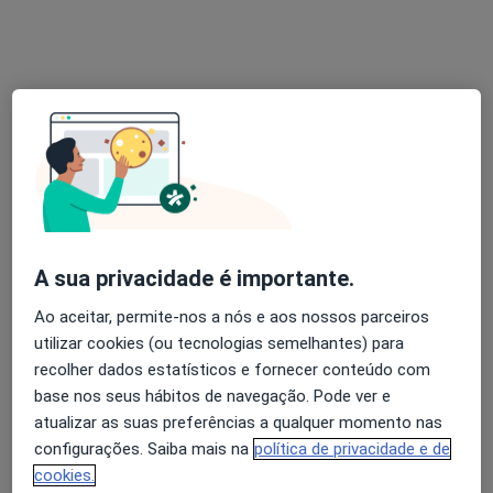
Solicite um atendimento
A sua privacidade é importante.
Dr. Jorge Mota
Ao aceitar, permite-nos a nós e aos nossos parceiros
Gastroenterologista
utilizar cookies (ou tecnologias semelhantes) para
ClinGaia Lda Rua Pinto Mourão, 51, Vila Nova de Gaia
•
Mapa
recolher dados estatísticos e fornecer conteúdo com
Consultório privado
base nos seus hábitos de navegação. Pode ver e
Esse especialista não oferece agendamento online para esse endereço.
atualizar as suas preferências a qualquer momento nas
configurações. Saiba mais na
política de privacidade e de
Solicite um atendimento
cookies.