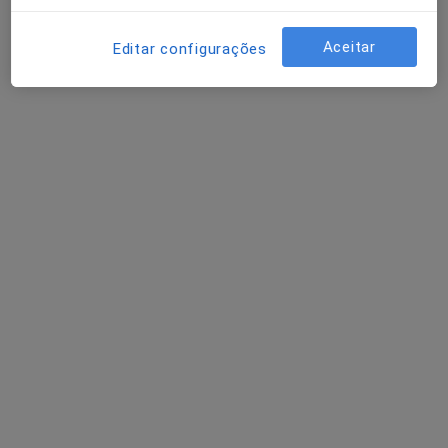
Aceitar
Editar configurações
Clínica Espregueira
·
Mais
Gastroenterologista, Acupuntor, Alergologista
29 opiniões
Via Futebol Clube Porto Estádio - Entrada Nascente, piso -3, Porto
•
Mapa
Clínica Espregueira
Nenhum profissional neste centro médico tem consultas disponíveis
Mostrar perfil