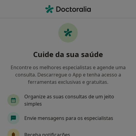
Men
Gastroenterologista • Perafita, Porto
Filters
Mapa
Gastroenterologistas em Perafita
Cuide da sua saúde
Como classificamos os resultados
Encontre os melhores especialistas e agende uma
consulta. Descarregue o App e tenha acesso a
ferramentas exclusivas e gratuitas.
Organize as suas consultas de um jeito
simples
Envie mensagens para os especialistas
Dr. Ricardo Veloso
Gastroenterologista
Receba notificações