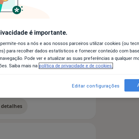
rivacidade é importante.
 permite-nos a nós e aos nossos parceiros utilizar cookies (ou tec
s) para recolher dados estatísticos e fornecer conteúdo com bas
 navegação. Pode ver e atualizar as suas preferências a qualquer 
ões. Saiba mais na
política de privacidade e de cookies.
êutica
hn
Refluxo Duodenogástrico
e_diseases
Editar configurações
nal
 detalhes
bre a experiência
 Serviço de Gastrenterologia do Centro