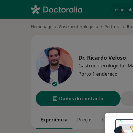
especiali
Homepage
Gastroenterologista
Porto
Ri
Mudar d
Dr.
Ricardo Veloso
Gastroenterologista
·
Ma
Porto
1 endereço
Dados do contacto
Experiência
Preços
Consultórios