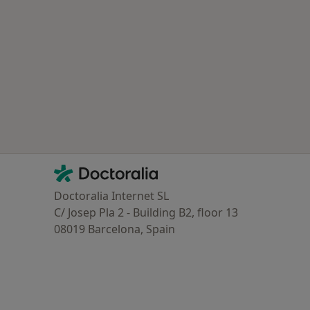
oenças mais tratadas
Contacto
Doctoralia - Homepage
Doctoralia Internet SL
C/ Josep Pla 2 - Building B2, floor 13
08019 Barcelona, Spain