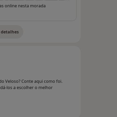
rvas online nesta morada
dos em Oncologia Digestiva e
 detalhes
renterologia
bre o endereço
scopia Digestiva
ganisation
do Veloso? Conte aqui como foi.
dá-los a escolher o melhor