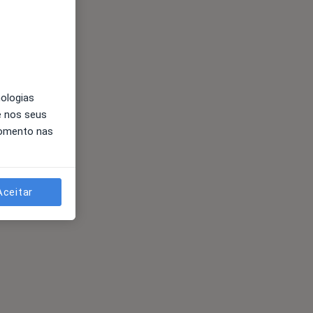
nologias
e nos seus
momento nas
Aceitar