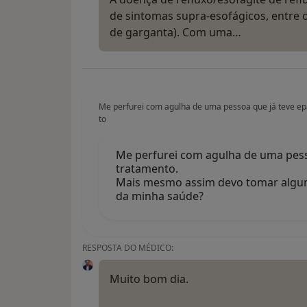
de sintomas supra-esofágicos, entre o
de garganta). Com uma…
Me perfurei com agulha de uma pessoa que já teve ep
to
Me perfurei com agulha de uma pesso
tratamento.
Mais mesmo assim devo tomar algu
da minha saúde?
RESPOSTA DO MÉDICO:
Muito bom dia.