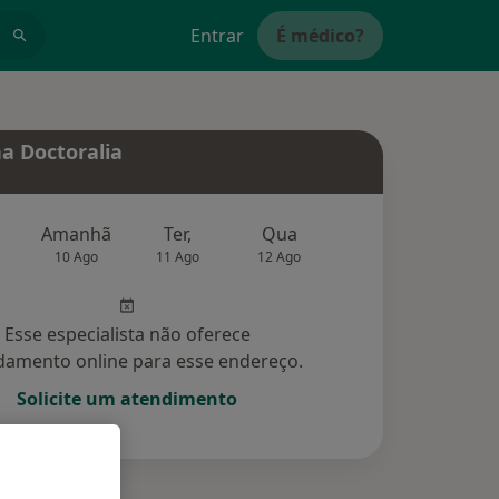
Entrar
É médico?
a Doctoralia
Amanhã
Ter,
Qua
Qui,
Sex,
10 Ago
11 Ago
12 Ago
13 Ago
14 Ag
Esse especialista não oferece
amento online para esse endereço.
Solicite um atendimento