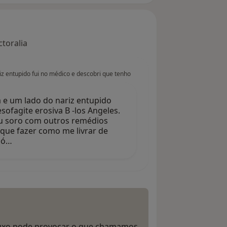
toralia
iz entupido fui no médico e descobri que tenho
a e um lado do nariz entupido
sofagite erosiva B -los Angeles.
u soro com outros remédios
 que fazer como me livrar de
Só…
fluxo pode provocar o que chamamos