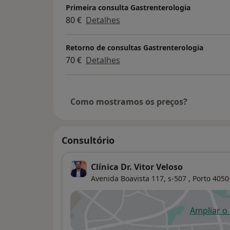
2011 – Presente – Clínica privada em Gastr
Primeira consulta Gastrenterologia
80 €
Detalhes
2007-2011 – Internato de Especialidade em
de Vila Nova de Gaia, tendo concluído o m
Retorno de consultas Gastrenterologia
70 €
Detalhes
2006-2011 – Representante dos Internos do
Gaia
2005 – Licenciatura em Medicina pela Facu
Como mostramos os preços?
Porto
Actividade Científica, Bolsas, Prémios e So
Consultório
Estágio na Unidade de Doença Inflamatória
Clínica Dr. Vitor Veloso
Cuidados Intensivos em Gastrenterologia e
Avenida Boavista 117, s-507 ,
Porto
4050
Autor ou co-autor de 10 artigos científicos
Ampliar o
ab
Autor de 23 comunicações em congressos 