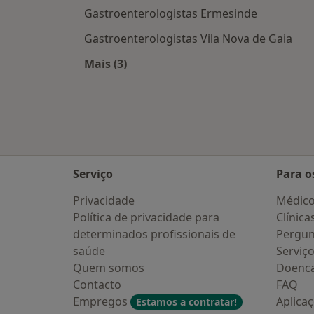
Gastroenterologistas Ermesinde
Gastroenterologistas Vila Nova de Gaia
Mais (3)
Mais na categoria: Cidades próximas
Serviço
Para o
Privacidade
Médic
Política de privacidade para
Clínica
determinados profissionais de
Pergun
saúde
Serviç
Quem somos
Doenc
Contacto
FAQ
Empregos
Aplica
Estamos a contratar!