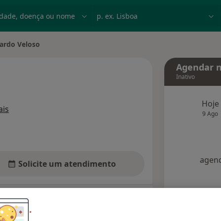
dade, doença ou nome
p. ex. Lisboa
cardo Veloso
e cidade
Agendar n
Inativo
Hoje
sobre as especializações
is
9 Ago
agend
Solicite um atendimento
Opiniões
Dúvidas solucionadas (2)