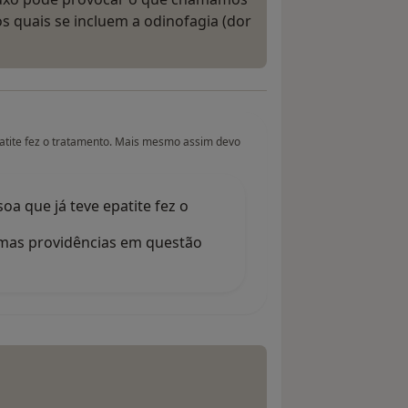
s quais se incluem a odinofagia (dor
atite fez o tratamento. Mais mesmo assim devo
a que já teve epatite fez o
mas providências em questão