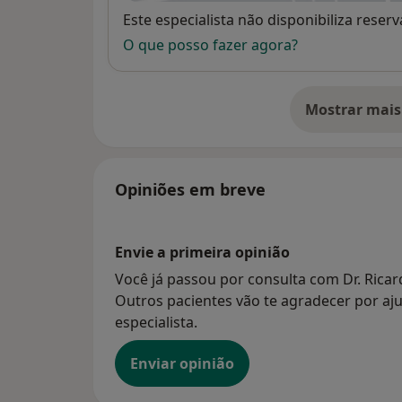
congressos internacionais.
Disponibilidade
Este especialista não disponibiliza rese
O que posso fazer agora?
Prelector convidado em Cursos Pós-gradua
Antibioterapia.
Mostrar mais
Membro da Sociedade Portuguesa de Gast
so
Membro da Sociedade Portuguesa de Endo
Opiniões em breve
Membro da European Crohn and Colitis Or
Envie a primeira opinião
Você já passou por consulta com Dr. Ricar
Outros pacientes vão te agradecer por aju
especialista.
Enviar opinião