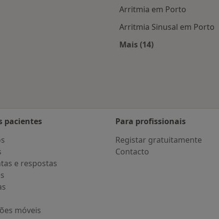
Arritmia em Porto
Arritmia Sinusal em Porto
Mais (14)
 Porto
Mais na categoria: D
s pacientes
Para profissionais
os
Registar gratuitamente
s
Contacto
tas e respostas
os
as
ções móveis