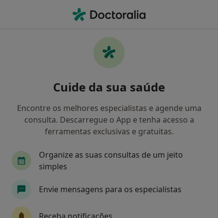
Men
Fisioterapeuta • Moscavide, Lisboa
Filters
Mapa
Fisioterapeutas em Moscavide
Cuide da sua saúde
Como classificamos os resultados
Encontre os melhores especialistas e agende uma
consulta. Descarregue o App e tenha acesso a
ferramentas exclusivas e gratuitas.
Organize as suas consultas de um jeito
simples
Envie mensagens para os especialistas
João Sousa Pinto
Fisioterapeuta, Acupuntor
Receba notificações