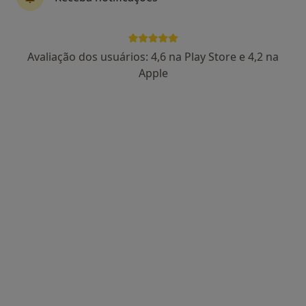
4 opiniões
Rua Embaixador Teixeira de Sampaio 3 B, Lisboa
•
Mapa
DESPORSANO - Clínica do Desporto
Avaliação dos usuários: 4,6 na Play Store e 4,2 na
Esse especialista não oferece agendamento online para esse endereço.
Apple
Solicite um atendimento
Dra. Marta Amaro
Fisioterapeuta, Osteopata
4 opiniões