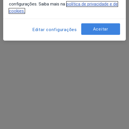
configurações. Saiba mais na
política de privacidade e de
Solicite um atendimento
cookies.
Aceitar
Editar configurações
Miguel Alemão
Fisioterapeuta, Osteopata
Largo Comandante Augusto Madureira 6, Algés
•
Mapa
M.A. Healthcare
Primeira consulta Fisioterapia
60 €
Esse especialista não oferece agendamento online para esse endereço.