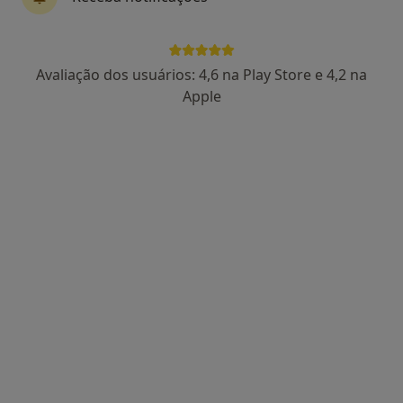
4 opiniões
Morada 1
Morada 2
Morada 3
Avaliação dos usuários: 4,6 na Play Store e 4,2 na
Apple
Rua Almeida Garret Nº10 R/Ch, Amora
•
Mapa
Centro Médico E Dentário Dr. Sousa Pinto
Consulta domiciliar Fisioterapia
desde 30 €
Esse especialista não oferece agendamento online para esse endereço.
Solicite um atendimento