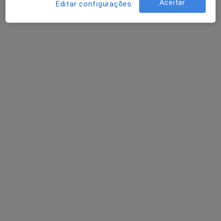
Fisioterapeuta
Aceitar
Editar configurações
1 opinião
Fisioterapeuta Sónia Silva, Seixal
•
Mapa
sonia.a.rebelo@gmail.com / 913426348
Primeira consulta Fisioterapia
Serviço gratuito
Esse especialista não oferece agendamento online para esse endereço.
Solicite um atendimento
Ricardo Salvador
Fisioterapeuta, Osteopata