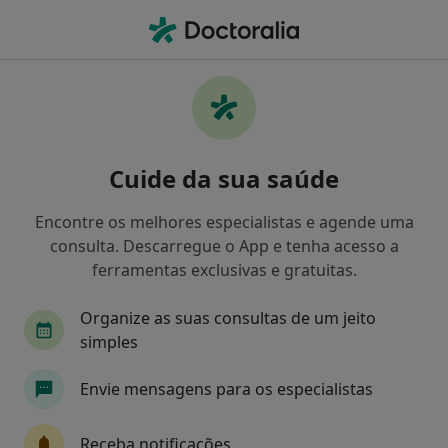
Men
Fisioterapeuta • Amora, Setúbal
Filters
Mapa
Fisioterapeutas em Amora
Cuide da sua saúde
Como classificamos os resultados
Encontre os melhores especialistas e agende uma
consulta. Descarregue o App e tenha acesso a
ferramentas exclusivas e gratuitas.
Organize as suas consultas de um jeito
simples
Envie mensagens para os especialistas
João Sousa Pinto
Fisioterapeuta, Acupuntor
Receba notificações