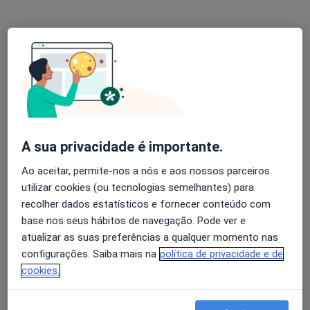
Dra. Marta Amaro
Fisioterapeuta, Osteopata
4 opiniões
Rua Alexandre Herculano, 19 R/C, Lisboa
•
Mapa
Consultório Privado
Esse especialista não oferece agendamento online para esse endereço.
Solicite um atendimento
A sua privacidade é importante.
Ao aceitar, permite-nos a nós e aos nossos parceiros
utilizar cookies (ou tecnologias semelhantes) para
recolher dados estatísticos e fornecer conteúdo com
base nos seus hábitos de navegação. Pode ver e
atualizar as suas preferências a qualquer momento nas
configurações. Saiba mais na
política de privacidade e de
cookies.
Dra. Sonia Silva