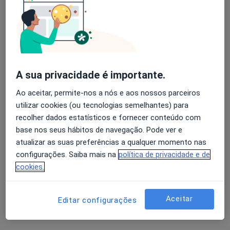
Fisioterapeuta
1 opinião
Fisioterapeuta Sónia Silva, Seixal
•
Mapa
sonia.a.rebelo@gmail.com / 913426348
Primeira consulta Fisioterapia
Serviço gratuito
A sua privacidade é importante.
Esse especialista não oferece agendamento online para esse endereço.
Ao aceitar, permite-nos a nós e aos nossos parceiros
Solicite um atendimento
utilizar cookies (ou tecnologias semelhantes) para
recolher dados estatísticos e fornecer conteúdo com
base nos seus hábitos de navegação. Pode ver e
atualizar as suas preferências a qualquer momento nas
configurações. Saiba mais na
política de privacidade e de
cookies.
Aceitar
Editar configurações
João Brites