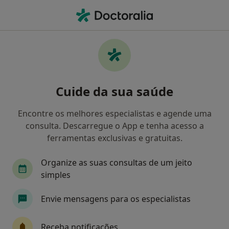
Men
Fisioterapeuta • Moita, Setúbal
Filters
Mapa
Fisioterapeutas em Moita
Cuide da sua saúde
Como classificamos os resultados
Encontre os melhores especialistas e agende uma
consulta. Descarregue o App e tenha acesso a
ferramentas exclusivas e gratuitas.
Organize as suas consultas de um jeito
simples
Envie mensagens para os especialistas
João Sousa Pinto
Fisioterapeuta, Acupuntor
Receba notificações