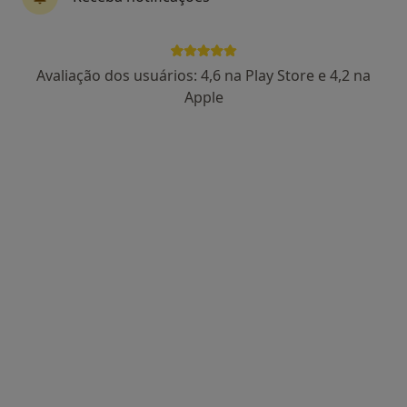
4 opiniões
Morada 1
Morada 2
Morada 3
Morada 4
Avaliação dos usuários: 4,6 na Play Store e 4,2 na
Apple
Rua Almeida Garret Nº10 R/Ch, Amora
•
Mapa
Centro Médico E Dentário Dr. Sousa Pinto
Consulta domiciliar Fisioterapia
desde 30 €
Esse especialista não oferece agendamento online para esse endereço.
Solicite um atendimento