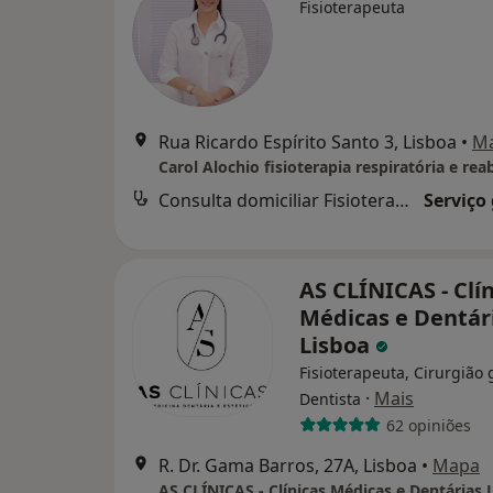
Fisioterapeuta
Rua Ricardo Espírito Santo 3, Lisboa
•
M
Carol Alochio fisioterapia respiratória e rea
Consulta domiciliar Fisioterapia
Serviço
AS CLÍNICAS - Clí
Médicas e Dentár
Lisboa
Fisioterapeuta, Cirurgião 
·
Mais
Dentista
62 opiniões
R. Dr. Gama Barros, 27A, Lisboa
•
Mapa
AS CLÍNICAS - Clínicas Médicas e Dentárias 