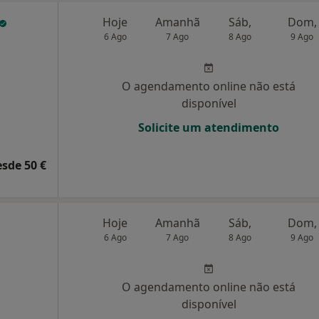
Hoje
Amanhã
Sáb,
Dom,
6 Ago
7 Ago
8 Ago
9 Ago
O agendamento online não está
disponível
Solicite um atendimento
esde 50 €
Hoje
Amanhã
Sáb,
Dom,
6 Ago
7 Ago
8 Ago
9 Ago
O agendamento online não está
disponível