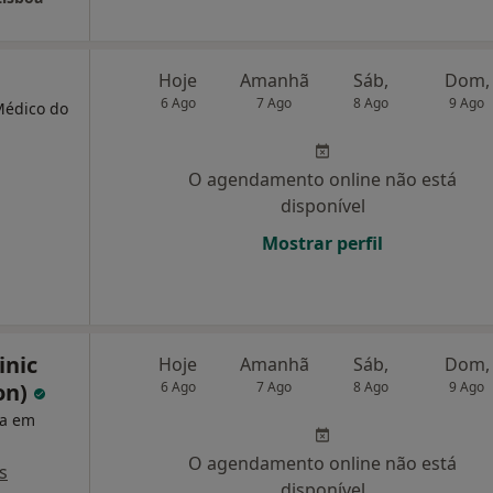
Hoje
Amanhã
Sáb,
Dom,
6 Ago
7 Ago
8 Ago
9 Ago
 Médico do
O agendamento online não está
disponível
Mostrar perfil
inic
Hoje
Amanhã
Sáb,
Dom,
on)
6 Ago
7 Ago
8 Ago
9 Ago
ta em
O agendamento online não está
s
disponível