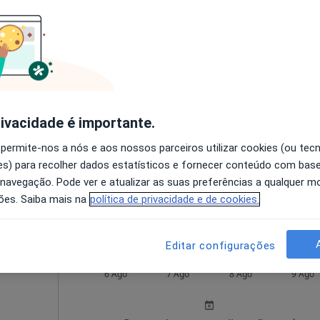
esde 30 €
o
Hoje
Amanhã
Sáb,
Dom,
6 Ago
7 Ago
8 Ago
9 Ago
rivacidade é importante.
O agendamento online não está
 permite-nos a nós e aos nossos parceiros utilizar cookies (ou tec
disponível
s) para recolher dados estatísticos e fornecer conteúdo com bas
a
•
Mapa
Solicite um atendimento
 navegação. Pode ver e atualizar as suas preferências a qualquer 
ões. Saiba mais na
política de privacidade e de cookies.
Editar configurações
Hoje
Amanhã
Sáb,
Dom,
6 Ago
7 Ago
8 Ago
9 Ago