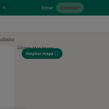
Entrar
É médico?
sultados
Segunda-feira
Ter,
Qua
Ampliar mapa
10 Ago
11 Ago
12 Ago