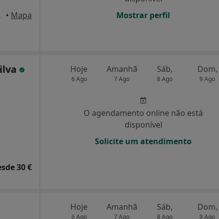
 Lisboa
•
Mapa
Mostrar perfil
ilva
Hoje
Amanhã
Sáb,
Dom,
6 Ago
7 Ago
8 Ago
9 Ago
O agendamento online não está
disponível
Solicite um atendimento
esde 30 €
Hoje
Amanhã
Sáb,
Dom,
6 Ago
7 Ago
8 Ago
9 Ago