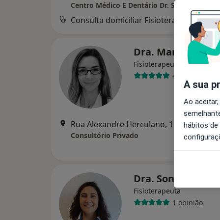
Centro Médico E Dentário Dr. Sousa Pinto
Consulta domiciliar Fisioterapia
d
Dra. Marta Amar
Fisioterapeuta, Osteopata
4 opiniões
A sua p
Ao aceitar,
semelhante
Rua Alexandre Herculano, 19 R/C, Lisbo
hábitos de
Consultório Privado
configuraç
Dra. Sonia Silva
Fisioterapeuta
1 opinião