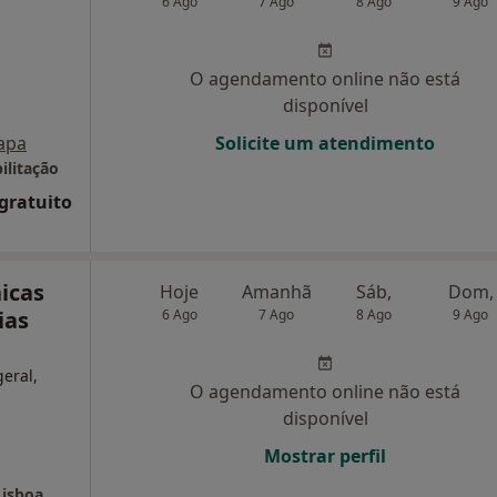
6 Ago
7 Ago
8 Ago
9 Ago
O agendamento online não está
disponível
apa
Solicite um atendimento
bilitação
 gratuito
nicas
Hoje
Amanhã
Sáb,
Dom,
ias
6 Ago
7 Ago
8 Ago
9 Ago
geral,
O agendamento online não está
disponível
Mostrar perfil
Lisboa