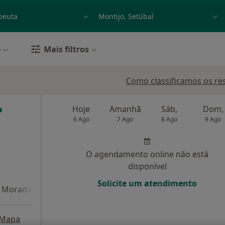
dade, doença ou nome
p. ex. Lisboa
e
Mais filtros
Como classificamos os re
Hoje
Amanhã
Sáb,
Dom,
6 Ago
7 Ago
8 Ago
9 Ago
O agendamento online não está
disponível
Solicite um atendimento
Morada 4
Mapa