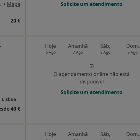
Quinta Do Conde
•
Mapa
Solicite um atendimento
20 €
Hoje
Amanhã
Sáb,
Dom,
6 Ago
7 Ago
8 Ago
9 Ago
O agendamento online não está
disponível
Solicite um atendimento
m Lisboa
esde 40 €
Hoje
Amanhã
Sáb,
Dom,