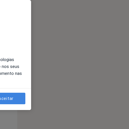
Segunda-feira
Ter,
Qua
10 Ago
11 Ago
12 Ago
nologias
e nos seus
momento nas
Aceitar
Segunda-feira
Ter,
Qua
10 Ago
11 Ago
12 Ago