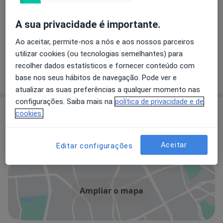
Referência em Osteopatia Integrativa e Pediátrica |
Fisioterapia | Pilates | NESA
A sua privacidade é importante.
Na OsteoJP, a sua saúde e bem-estar não são
Ao aceitar, permite-nos a nós e aos nossos parceiros
apenas prioridades, são a nossa missão diária!
utilizar cookies (ou tecnologias semelhantes) para
Dedicamo-nos para fazer a diferença!
recolher dados estatísticos e fornecer conteúdo com
base nos seus hábitos de navegação. Pode ver e
atualizar as suas preferências a qualquer momento nas
configurações. Saiba mais na
política de privacidade e de
Consultórios (2)
cookies.
Morada 1
Morada 2
Aceitar
Editar configurações
Ampliar o mapa