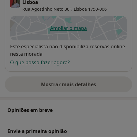
Lisboa
Rua Agostinho Neto 30F,
Lisboa
1750-006
Ampliar o mapa
abre num novo separador
Disponibilidade
Este especialista não disponibiliza reservas online
nesta morada
O que posso fazer agora?
Mostrar mais detalhes
sobre o endereço
Opiniões em breve
Envie a primeira opinião