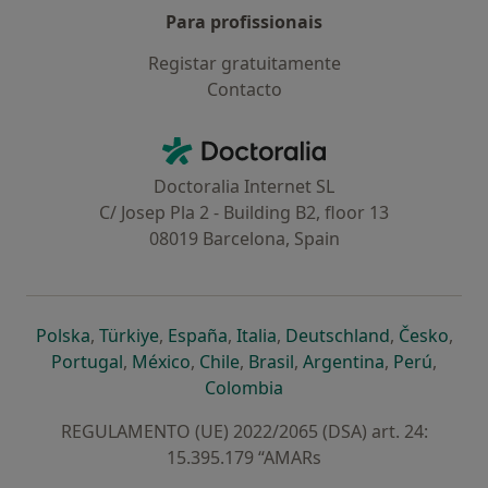
Para profissionais
Registar gratuitamente
Contacto
Contacto
Doctoralia - Homepage
Doctoralia Internet SL
C/ Josep Pla 2 - Building B2, floor 13
08019 Barcelona, Spain
abre num novo separador
abre num novo separador
abre num novo separador
abre num novo separado
abre num n
abre
Polska
,
Türkiye
,
España
,
Italia
,
Deutschland
,
Česko
,
abre num novo separador
abre num novo separador
abre num novo separador
abre num novo separa
abre num no
abre n
Portugal
,
México
,
Chile
,
Brasil
,
Argentina
,
Perú
,
abre num novo separad
Colombia
REGULAMENTO (UE) 2022/2065 (DSA) art. 24:
15.395.179 “AMARs