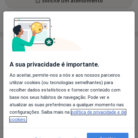
Solicite um atendimento
Experiência
Preços
Consultórios
Opiniões
Experiência
Várias especializações em Doença de Parkinson e
Parkinsonismo
A sua privacidade é importante.
Experiencial em todas a fases da doença,
Ao aceitar, permite-nos a nós e aos nossos parceiros
principalmente fases iniciais
utilizar cookies (ou tecnologias semelhantes) para
Trabalho na área desde 2010
recolher dados estatísticos e fornecer conteúdo com
Principais doenças tratadas
base nos seus hábitos de navegação. Pode ver e
Doenças Neurodegenerativas
atualizar as suas preferências a qualquer momento nas
configurações. Saiba mais na
política de privacidade e de
cookies.
Mostrar mais detalhes
sobre a experiência