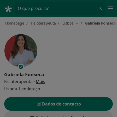
Men
O que procura?
Homepage
Fisioterapeuta
Lisboa
Gabriela Fonseca
Mudar de cidade
Gabriela Fonseca
sobre as especializações
Fisioterapeuta
·
Mais
Lisboa
1 endereço
Dados do contacto