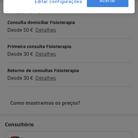
Aceitar
Editar configurações
Serviços e preços
Consulta domiciliar Fisioterapia
Desde 50 €
Detalhes
Primeira consulta Fisioterapia
Desde 30 €
Detalhes
Retorno de consultas Fisioterapia
Desde 30 €
Detalhes
Como mostramos os preços?
Consultório