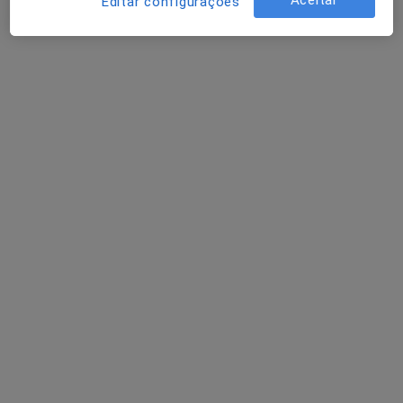
Editar configurações
Dra. Ana Mendes
Psicólogo
Fábrica ASA, Estrada Nacional 105, Covas – Polvoreira, Guimarães
•
Mapa
Fábrica ASA
Primeira consulta Psicologia
Preço não disponível
Esse especialista não oferece agendamento online para esse endereço.
Solicite um atendimento