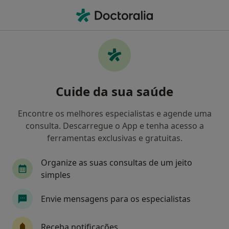
Men
Transtornos Neuróticos • Braga, Braga
Filters
• 1
Mapa
Transtornos Neuróticos, Braga
Cuide da sua saúde
Como classificamos os resultados
Encontre os melhores especialistas e agende uma
consulta. Descarregue o App e tenha acesso a
Qual é a especialização que procura?
ferramentas exclusivas e gratuitas.
Psicólogo
Psiquiatra
Organize as suas consultas de um jeito
simples
Envie mensagens para os especialistas
Receba notificações