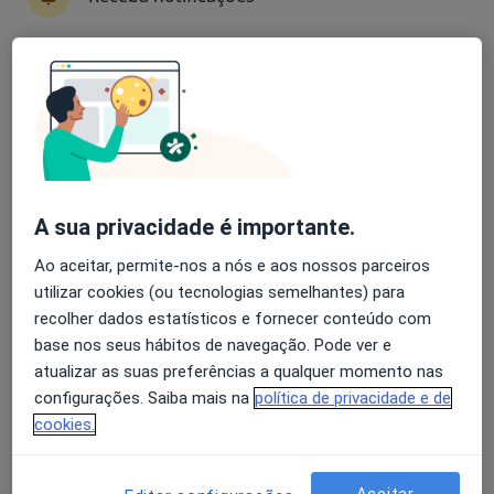
Luísa Moura
Avaliação dos usuários: 4,6 na Play Store e 4,2 na
Psicólogo
Apple
3 opiniões
Autoestima, maternidade e expatriação
Mestre em Psicologia Clínica e da Saúde
A sua privacidade é importante.
Pacientes destacam a minha escuta e clareza
Ao aceitar, permite-nos a nós e aos nossos parceiros
Avenida da Liberdade 720, Braga
•
Mapa
utilizar cookies (ou tecnologias semelhantes) para
LUMA Psicologia Clínica | Consultório Online – Braga
recolher dados estatísticos e fornecer conteúdo com
base nos seus hábitos de navegação. Pode ver e
Consulta de Psicologia Clínica
60 €
atualizar as suas preferências a qualquer momento nas
Esse especialista não oferece agendamento online para esse endereço.
configurações. Saiba mais na
política de privacidade e de
cookies.
Solicite um atendimento
Aceitar