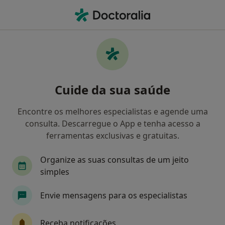
Men
Terapeuta Alternativo • Estoril, Lisboa
Filters
Mapa
Especialistas em terapias complementares
Cuide da sua saúde
e alternativas em Estoril
Como classificamos os resultados
Encontre os melhores especialistas e agende uma
consulta. Descarregue o App e tenha acesso a
ferramentas exclusivas e gratuitas.
Organize as suas consultas de um jeito
simples
Envie mensagens para os especialistas
Claudia Luis
Receba notificações
Terapeuta alternativo