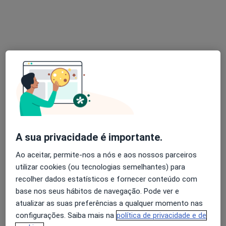
Prof. Doutora Rita Antunes Varela Bicha
Castelo
Terapeuta alternativo
57 opiniões
1-Rua Braamcamp , 9 - 8ºandar sala 4, Lisboa
•
Mapa
A sua privacidade é importante.
Gabinete de Aconselhamento e Intervenção Psicoterapeutica - G.A.I.P_- CONSULTAS PSICOTERAPIA ;TERAPIA CASAL Presencial e online ial
Ao aceitar, permite-nos a nós e aos nossos parceiros
Consulta online Terapia de Casal
desde 140 €
utilizar cookies (ou tecnologias semelhantes) para
Esse especialista não oferece agendamento online para esse endereço.
recolher dados estatísticos e fornecer conteúdo com
base nos seus hábitos de navegação. Pode ver e
Solicite um atendimento
atualizar as suas preferências a qualquer momento nas
configurações. Saiba mais na
política de privacidade e de