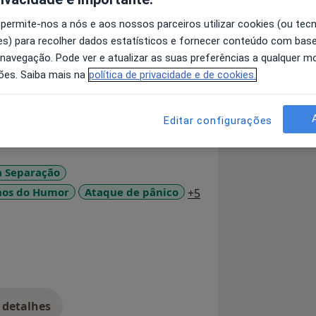
 permite-nos a nós e aos nossos parceiros utilizar cookies (ou tec
tituto Universitário de Ciências
s) para recolher dados estatísticos e fornecer conteúdo com bas
 navegação. Pode ver e atualizar as suas preferências a qualquer 
ortugueses (Cédula nº 23806),
ões. Saiba mais na
política de privacidade e de cookies.
).
cia em Intervenção em Dependências
Editar configurações
nças e adultos em Português e
a Separação
a11y_sr_more_diseas
nos do Humor
Ataque de pânico
+5
 detalhes
bre a experiência