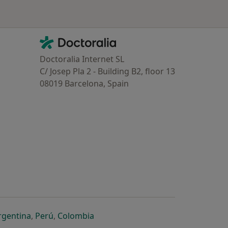
Contacto
Doctoralia - Homepage
Doctoralia Internet SL
C/ Josep Pla 2 - Building B2, floor 13
08019 Barcelona, Spain
dor
 separador
 novo separador
re num novo separador
abre num novo separador
abre num novo separador
abre num novo separador
rgentina
,
Perú
,
Colombia