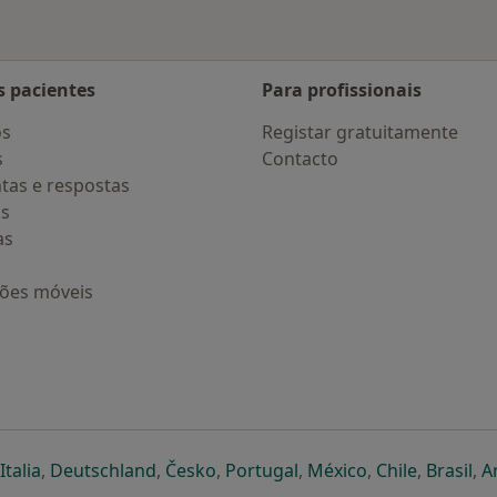
s pacientes
Para profissionais
os
Registar gratuitamente
s
Contacto
tas e respostas
os
as
ções móveis
eparador
 novo separador
bre num novo separador
abre num novo separador
abre num novo separador
abre num novo separador
abre num novo separa
abre num novo
abre num
ab
Italia
,
Deutschland
,
Česko
,
Portugal
,
México
,
Chile
,
Brasil
,
A