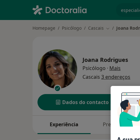
especiali
Homepage
Psicólogo
Cascais
Joana Rodr
Mudar de cidad
Joana Rodrigues
sobre as
Psicólogo
·
Mais
Cascais
3 endereços
Dados do contacto
Experiência
Preços
A sua p