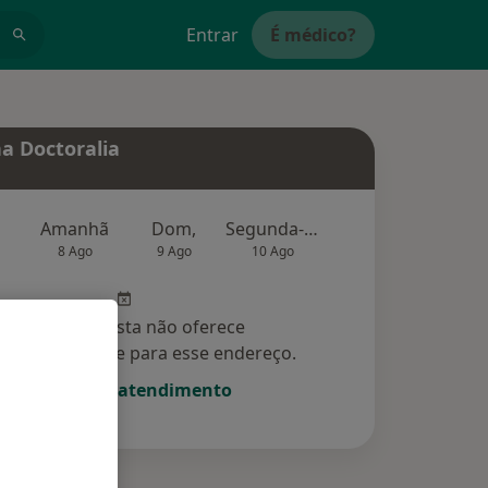
Entrar
É médico?
a Doctoralia
Amanhã
Dom,
Segunda-feira
Ter,
Qu
8 Ago
9 Ago
10 Ago
11 Ago
12 Ag
Esse especialista não oferece
amento online para esse endereço.
Solicite um atendimento