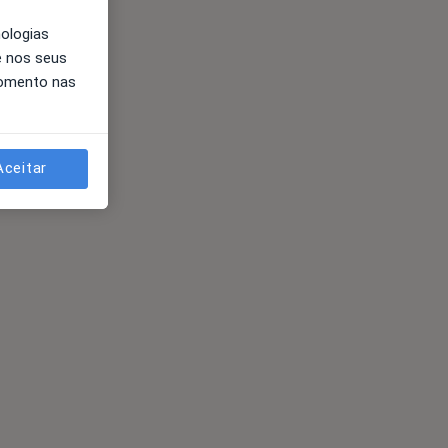
nologias
e nos seus
momento nas
Aceitar
es