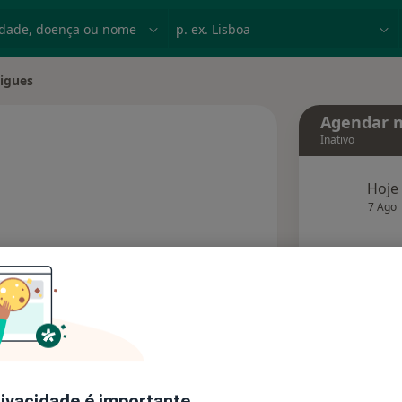
dade, doença ou nome
p. ex. Lisboa
igues
e
Agendar n
Inativo
Hoje
 especializações
7 Ago
agend
Solicite um atendimento
Consultórios
Opiniões
rivacidade é importante.