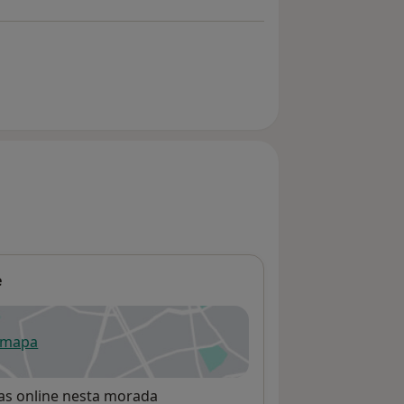
e
 mapa
re num novo separador
rvas online nesta morada