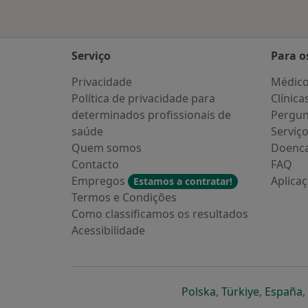
Serviço
Para o
Privacidade
Médic
Política de privacidade para
Clínica
determinados profissionais de
Pergun
saúde
Serviç
Quem somos
Doenc
Contacto
FAQ
Empregos
Aplica
Estamos a contratar!
Termos e Condições
Como classificamos os resultados
Acessibilidade
abre num novo s
abre num
a
Polska
,
Türkiye
,
España
,