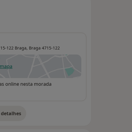
715-122 Braga,
Braga
4715-122
 mapa
re num novo separador
rvas online nesta morada
 detalhes
bre o endereço