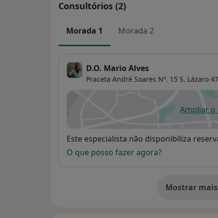
Consultórios (2)
Morada 1
Morada 2
D.O. Mario Alves
Praceta André Soares Nº. 15 S. Lázaro 4
Ampliar o
ab
Disponibilidade
Este especialista não disponibiliza rese
O que posso fazer agora?
Mostrar mais
so