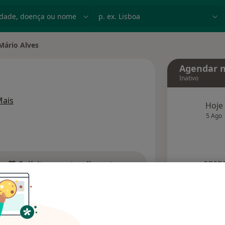
dade, doença ou nome
p. ex. Lisboa
Mário Alves
r de cidade
Agendar n
Inativo
sobre as especializações
ais
Hoje
5 Ago
agend
Solicite um atendimento
Consultórios
Opiniões (2)