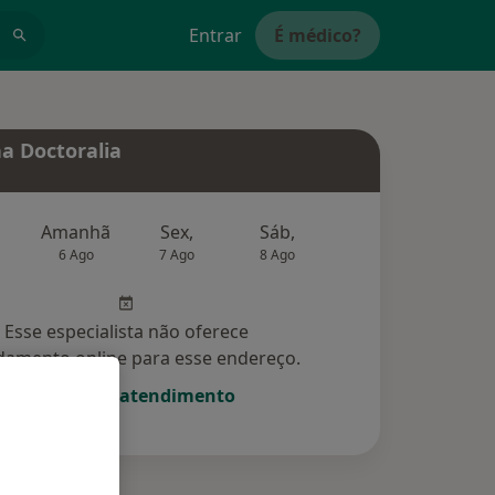
Entrar
É médico?
a Doctoralia
Amanhã
Sex,
Sáb,
Dom,
6 Ago
7 Ago
8 Ago
9 Ago
10 Ag
Esse especialista não oferece
amento online para esse endereço.
Solicite um atendimento