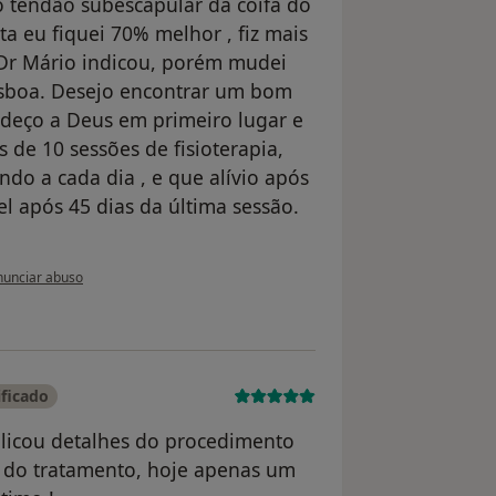
o tendão subescapular da coifa do
ta eu fiquei 70% melhor , fiz mais
e Dr Mário indicou, porém mudei
isboa. Desejo encontrar um bom
adeço a Deus em primeiro lugar e
s de 10 sessões de fisioterapia,
ando a cada dia , e que alívio após
el após 45 dias da última sessão.
opinião do utilizador Marie
unciar abuso
ificado
xplicou detalhes do procedimento
es do tratamento, hoje apenas um