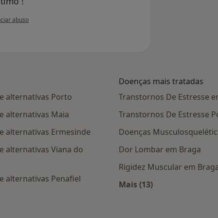
timo !
nião do utilizador Alceu Piccolo
ciar abuso
Doenças mais tratadas
 alternativas Porto
Transtornos De Estresse 
e alternativas Maia
Transtornos De Estresse 
e alternativas Ermesinde
Doenças Musculosquelétic
 alternativas Viana do
Dor Lombar em Braga
Rigidez Muscular em Brag
 alternativas Penafiel
Mais (13)
Mais na categoria: D
s Braga