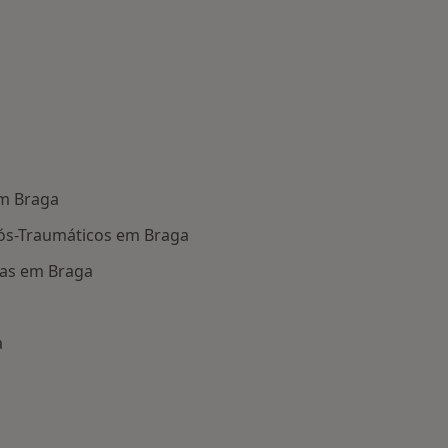
em Braga
Pós-Traumáticos em Braga
as em Braga
a
oenças mais tratadas