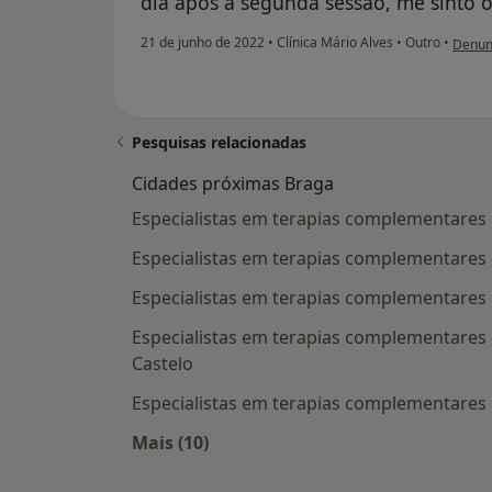
dia após a segunda sessão, me sinto ó
na opi
21 de junho de 2022
•
Clínica Mário Alves
•
Outro
•
Denun
Pesquisas relacionadas
Cidades próximas Braga
Especialistas em terapias complementares e
Especialistas em terapias complementares 
Especialistas em terapias complementares 
Especialistas em terapias complementares e
Castelo
Especialistas em terapias complementares e
Mais (10)
Mais na categoria: Cidades próxima