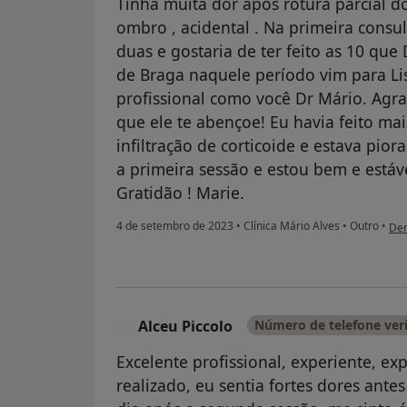
Tinha muita dor após rotura parcial d
ombro , acidental . Na primeira consul
duas e gostaria de ter feito as 10 qu
de Braga naquele período vim para L
profissional como você Dr Mário. Agr
que ele te abençoe! Eu havia feito mai
infiltração de corticoide e estava pior
a primeira sessão e estou bem e estáv
Gratidão ! Marie.
na 
4 de setembro de 2023
•
Clínica Mário Alves
•
Outro
•
Den
Alceu Piccolo
Número de telefone ver
A
Excelente profissional, experiente, e
realizado, eu sentia fortes dores ant