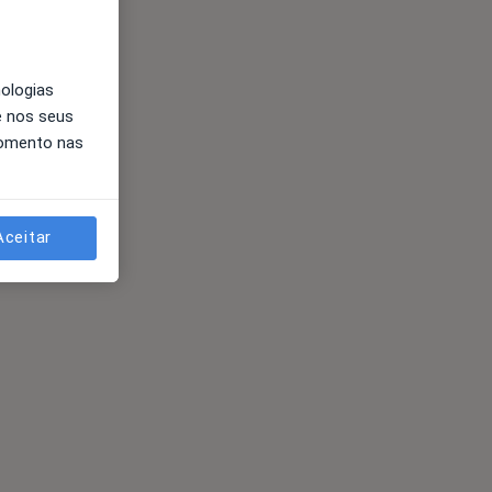
nologias
e nos seus
momento nas
Aceitar