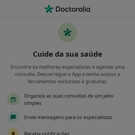
Men
Transtornos Da Ansiedade • Setúbal, Setúbal
Filters
• 1
Mapa
Transtornos Da Ansiedade, Setúbal
Cuide da sua saúde
Como classificamos os resultados
Encontre os melhores especialistas e agende uma
consulta. Descarregue o App e tenha acesso a
Qual é a especialização que procura?
ferramentas exclusivas e gratuitas.
Psicólogo
Psiquiatra
Dentista
Cirurg
Organize as suas consultas de um jeito
simples
Envie mensagens para os especialistas
Receba notificações