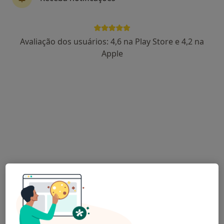
Dr. Hugo M. R. da Silva
Avaliação dos usuários: 4,6 na Play Store e 4,2 na
Psiquiatra
Apple
Rua Comediantes 7 A-B , Setúbal
•
Mapa
Ima-Clínica Médica
Primeira consulta Psiquiatria
desde 80 €
Esse especialista não oferece agendamento online para esse endereço.
Solicite um atendimento