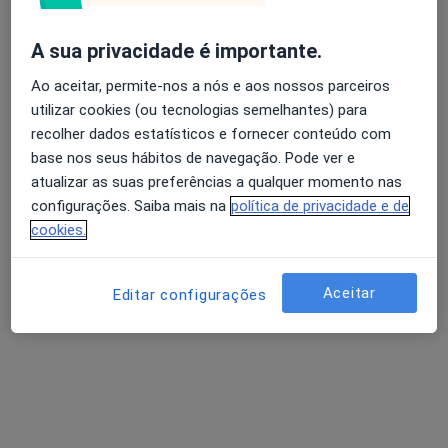
City Clinic Center
A sua privacidade é importante.
·
Mais
Cirurgião maxilo-facial, Dentista, Nutricionista
Ao aceitar, permite-nos a nós e aos nossos parceiros
Rua Luís Joaquim do Caes, 4 - Loja C, Setúbal
•
Mapa
utilizar cookies (ou tecnologias semelhantes) para
City Clinic Center
recolher dados estatísticos e fornecer conteúdo com
base nos seus hábitos de navegação. Pode ver e
Avaliação Psicológica
40 €
atualizar as suas preferências a qualquer momento nas
Nenhum profissional neste centro médico tem consultas disponíveis
configurações. Saiba mais na
política de privacidade e de
cookies.
Mostrar perfil
Aceitar
Editar configurações