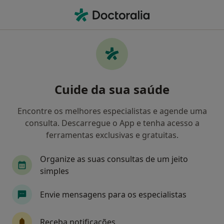
Men
Transtorno Da Personalidade Borderline • Vila Do Conde, Porto
Filters
• 1
Mapa
Transtorno Da Personalidade Borderline,
Cuide da sua saúde
Vila Do Conde
Como classificamos os resultados
Encontre os melhores especialistas e agende uma
consulta. Descarregue o App e tenha acesso a
ferramentas exclusivas e gratuitas.
Qual é a especialização que procura?
Organize as suas consultas de um jeito
Psicólogo
simples
Envie mensagens para os especialistas
Receba notificações