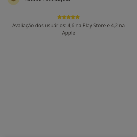
Avaliação dos usuários: 4,6 na Play Store e 4,2 na
Maria Seewald
Apple
Psicólogo
Rua Padre Pontes 71, Póvoa de Varzim
•
Mapa
Maria Seewald
Primeira consulta Psicologia
40 €
Esse especialista não oferece agendamento online para esse endereço.
Solicite um atendimento