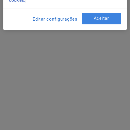
cookies.
Aceitar
Editar configurações
Dra. Elsa Rocha Fernandes
Psiquiatra
15 opiniões
Praceta Cidade da Praia 160, Porto
•
Mapa
Dra. Elsa Rocha Fernandes - Médica psiquiatra
Consulta online
Serviço gratuito
Esse especialista não oferece agendamento online para esse endereço.
Solicite um atendimento