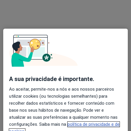
Mariana Coelho
Psicólogo
39 opiniões
Rua António Oliveira Braga 111 1°E, Maia
•
Mapa
Consultório privado
Primeira consulta Psicologia
45 €
Esse especialista não oferece agendamento online para esse endereço.
A sua privacidade é importante.
Solicite um atendimento
Ao aceitar, permite-nos a nós e aos nossos parceiros
utilizar cookies (ou tecnologias semelhantes) para
recolher dados estatísticos e fornecer conteúdo com
base nos seus hábitos de navegação. Pode ver e
atualizar as suas preferências a qualquer momento nas
configurações. Saiba mais na
política de privacidade e de