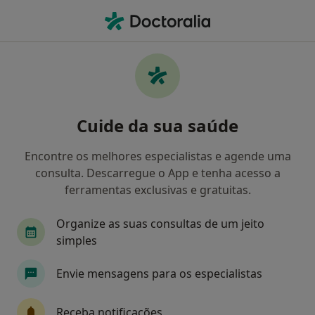
Men
Transtorno Da Personalidade Borderline • Maia, Porto
Filters
• 1
Mapa
Transtorno Da Personalidade Borderline,
Cuide da sua saúde
Maia
Como classificamos os resultados
Encontre os melhores especialistas e agende uma
consulta. Descarregue o App e tenha acesso a
ferramentas exclusivas e gratuitas.
Qual é a especialização que procura?
Organize as suas consultas de um jeito
Psicólogo
Cardiologista
Psiquiatra
simples
Envie mensagens para os especialistas
Receba notificações