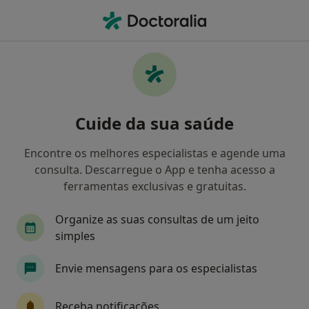
Men
Transtorno Da Personalidade Borderline • Póvoa de Varzim, Porto
Filters
• 1
Mapa
Transtorno Da Personalidade Borderline,
Cuide da sua saúde
Póvoa de Varzim
Como classificamos os resultados
Encontre os melhores especialistas e agende uma
consulta. Descarregue o App e tenha acesso a
ferramentas exclusivas e gratuitas.
Qual é a especialização que procura?
Organize as suas consultas de um jeito
Psicólogo
Psiquiatra
simples
Envie mensagens para os especialistas
Receba notificações