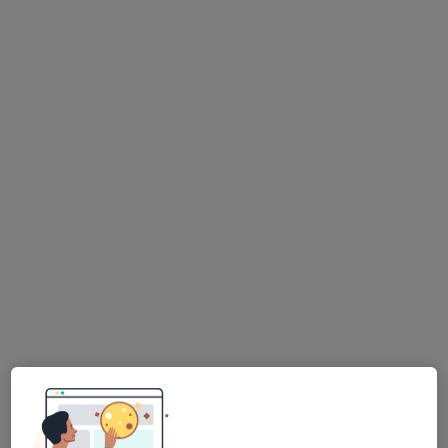
Dra. Susana Campelo
Psicólogo
5 opiniões
Avenida Alcaides de Faria, 333B, 1°andar, sala 1, Barcelos
•
Mapa
Susana Campelo - Consultório de Psicologia Clínica & Saúde
Consulta online
30 €
Esse especialista não oferece agendamento online para esse endereço.
Solicite um atendimento