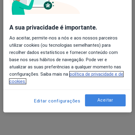
A sua privacidade é importante.
Ao aceitar, permite-nos a nós e aos nossos parceiros
utilizar cookies (ou tecnologias semelhantes) para
Dra. Lúcia Lemos
recolher dados estatísticos e fornecer conteúdo com
Psicólogo
base nos seus hábitos de navegação. Pode ver e
Rua Arquiteto Borges Vinagre 29 3E, Barcelos
•
Mapa
atualizar as suas preferências a qualquer momento nas
Sentir e Saber - Psicologia Clínica
configurações. Saiba mais na
política de privacidade e de
cookies.
Consulta online
Serviço gratuito
Esse especialista não oferece agendamento online para esse endereço.
Aceitar
Editar configurações
Solicite um atendimento