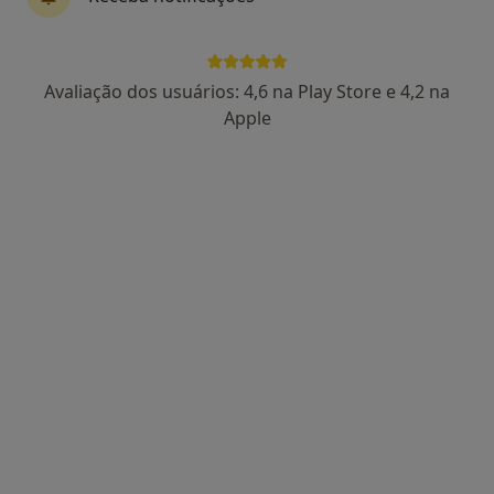
Avaliação dos usuários: 4,6 na Play Store e 4,2 na
Dr. Jorge Veloso
Apple
Psicólogo
87 opiniões
Morada 1
Morada 2
Rua Camilo Castelo Branco, 129 - Edf. Farpex, Vila Nova de Famalicão
•
Mapa
Farpex - Centro de Enf. E Médico
Primeira consulta Psicologia
60 €
Esse especialista não oferece agendamento online para esse endereço.
Solicite um atendimento