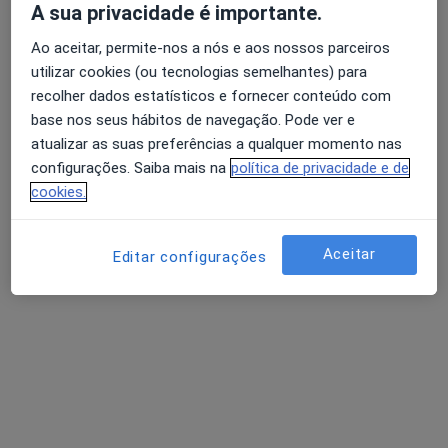
A sua privacidade é importante.
Ao aceitar, permite-nos a nós e aos nossos parceiros
utilizar cookies (ou tecnologias semelhantes) para
recolher dados estatísticos e fornecer conteúdo com
base nos seus hábitos de navegação. Pode ver e
Club Clínica Das Conchas
atualizar as suas preferências a qualquer momento nas
configurações. Saiba mais na
política de privacidade e de
Nutricionista, Terapeuta da fala
cookies.
R. Luís Pastor Macedo, 27-C Lumiar, Lisboa
•
Mapa
Club Clínica Das Conchas
Aceitar
Editar configurações
Consulta online
desde 25 €
Nenhum profissional neste centro médico tem consultas disponíveis
Mostrar perfil