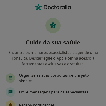
Men
Transtorno Da Personalidade Borderline • Algés, Lisboa
Filters
• 1
Mapa
Transtorno Da Personalidade Borderline,
Cuide da sua saúde
Algés
Como classificamos os resultados
Encontre os melhores especialistas e agende uma
consulta. Descarregue o App e tenha acesso a
ferramentas exclusivas e gratuitas.
Qual é a especialização que procura?
Organize as suas consultas de um jeito
Psicólogo
Psiquiatra
Otorrinolaringologi
simples
Envie mensagens para os especialistas
Receba notificações