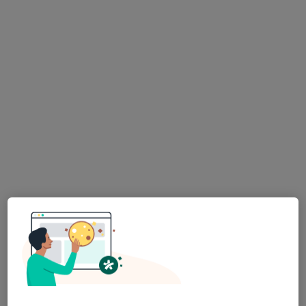
Centro de Psicologia Dra. Anabela
Vinagre
Psicólogo, Terapeuta da fala
Rua Casa do Povo, 43A Centro Comercial Chico, lj 11 CORROIOS, Corroios
•
Mapa
Centro de Psicologia Dra. Anabela Vinagre
Psicoterapia
desde 50 €
Mostrar mais serviços
Nenhum profissional neste centro médico tem consultas disponíveis
Mostrar perfil