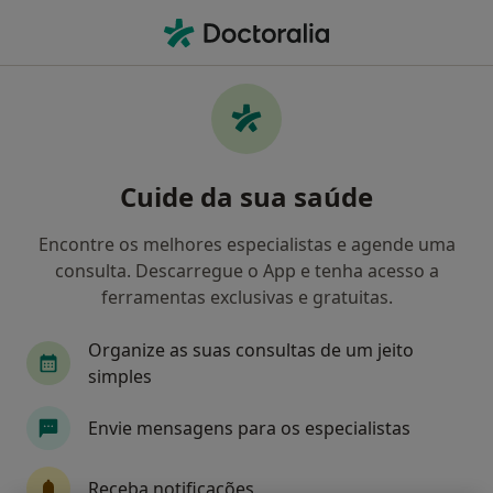
Men
O que procura?
Homepage
Doenças
Isquemia Encefálica
Isquemia encefálica -
Cuide da sua saúde
Informação, especialistas,
perguntas frequentes
Encontre os melhores especialistas e agende uma
consulta. Descarregue o App e tenha acesso a
ferramentas exclusivas e gratuitas.
Organize as suas consultas de um jeito
Informação
simples
Envie mensagens para os especialistas
Especialistas - isquemia encefálica
Receba notificações