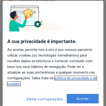
A Nunes Diogo
Avaliação dos usuários: 4,6 na Play Store e 4,2 na
Cardiologista
Apple
Lisboa
A Nunes Diogo
A sua privacidade é importante.
Ao aceitar, permite-nos a nós e aos nossos parceiros
Cardiologista
Alhandra
utilizar cookies (ou tecnologias semelhantes) para
recolher dados estatísticos e fornecer conteúdo com
base nos seus hábitos de navegação. Pode ver e
Abílio A Ferreira Gomes
atualizar as suas preferências a qualquer momento nas
configurações. Saiba mais na
política de privacidade e de
Cardiologista
cookies.
Odivelas
Aceitar
Editar configurações
Adélio Martins