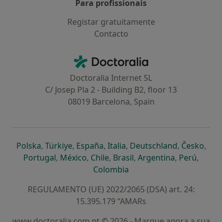
Para profissionais
Registar gratuitamente
Contacto
Contacto
Doctoralia - Homepage
Doctoralia Internet SL
C/ Josep Pla 2 - Building B2, floor 13
08019 Barcelona, Spain
abre num novo separador
abre num novo separador
abre num novo separador
abre num novo separado
abre num n
abre
Polska
,
Türkiye
,
España
,
Italia
,
Deutschland
,
Česko
,
abre num novo separador
abre num novo separador
abre num novo separador
abre num novo separa
abre num no
abre n
Portugal
,
México
,
Chile
,
Brasil
,
Argentina
,
Perú
,
abre num novo separad
Colombia
REGULAMENTO (UE) 2022/2065 (DSA) art. 24:
15.395.179 “AMARs
www.doctoralia.com.pt © 2026 - Marque agora a sua