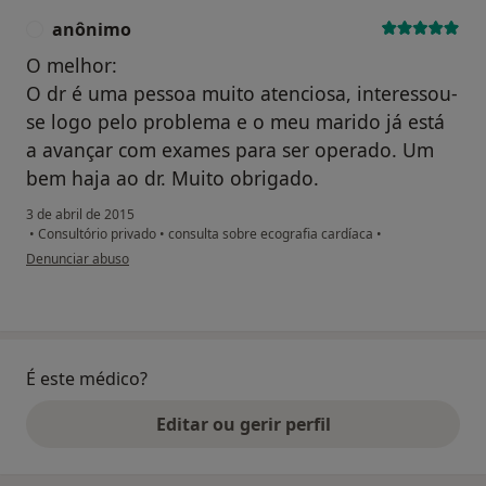
anônimo
A
O melhor:
O dr é uma pessoa muito atenciosa, interessou-
se logo pelo problema e o meu marido já está
a avançar com exames para ser operado. Um
bem haja ao dr. Muito obrigado.
3 de abril de 2015
•
Consultório privado
•
consulta sobre ecografia cardíaca
•
na opinião do utilizador anônimo
Denunciar abuso
É este médico?
Editar ou gerir perfil