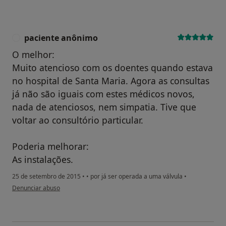
paciente anônimo
P
O melhor:
Muito atencioso com os doentes quando estava
no hospital de Santa Maria. Agora as consultas
já não são iguais com estes médicos novos,
nada de atenciosos, nem simpatia. Tive que
voltar ao consultório particular.
Poderia melhorar:
As instalações.
25 de setembro de 2015
•
•
por já ser operada a uma válvula
•
na opinião do utilizador paciente anônimo
Denunciar abuso