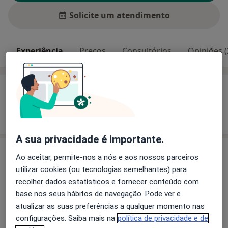
Solicite um atendimento
Experiência
Preços
Consultórios
Opiniões (
Experiência
Mostrar mais detalhes
sobre a experiência
A sua privacidade é importante.
Preços
Ao aceitar, permite-nos a nós e aos nossos parceiros
utilizar cookies (ou tecnologias semelhantes) para
Sem informação sobre serviços e preços
recolher dados estatísticos e fornecer conteúdo com
Este especialista ainda não adicionou nenhuma
base nos seus hábitos de navegação. Pode ver e
informação sobre serviços
atualizar as suas preferências a qualquer momento nas
configurações. Saiba mais na
política de privacidade e de