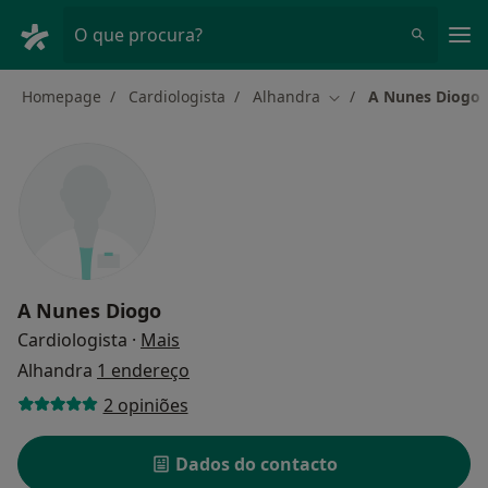
Men
O que procura?
Homepage
Cardiologista
Alhandra
A Nunes Diogo
Mudar de cidade
A Nunes Diogo
sobre as especializações
Cardiologista
·
Mais
Alhandra
1 endereço
2 opiniões
Dados do contacto