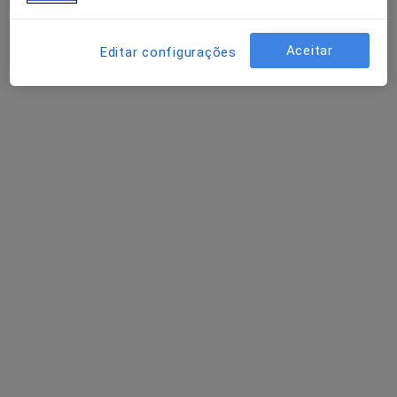
Cirurgião geral
Porto
Aceitar
Editar configurações
Marcelo Costa
Cirurgião geral
Vila Nova de Gaia
A Meireles Araújo Teixeira
Cirurgião geral
Porto
Perguntas sobre Hérnia abdominal
Os nossos peritos responderam a 1 perguntas