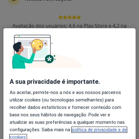
José Morais e Castro
Avaliação dos usuários: 4,6 na Play Store e 4,2 na
Cirurgião geral
Apple
Viseu
António Oliveira
Cirurgião geral
Vila Real
A sua privacidade é importante.
Hugo Santos Sousa
Ao aceitar, permite-nos a nós e aos nossos parceiros
utilizar cookies (ou tecnologias semelhantes) para
Cirurgião geral
recolher dados estatísticos e fornecer conteúdo com
Porto
base nos seus hábitos de navegação. Pode ver e
atualizar as suas preferências a qualquer momento nas
configurações. Saiba mais na
política de privacidade e de
Luis Couceiro
cookies.