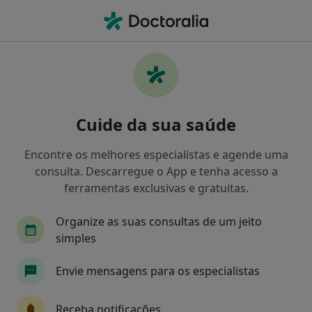
Men
O que procura?
Homepage
Doenças
Hérnia Abdominal
Hérnia abdominal - Informação,
Cuide da sua saúde
especialistas, perguntas
frequentes
Encontre os melhores especialistas e agende uma
consulta. Descarregue o App e tenha acesso a
ferramentas exclusivas e gratuitas.
Organize as suas consultas de um jeito
Informação
Perguntas & Respostas
simples
Envie mensagens para os especialistas
Especialistas - hérnia abdominal
Receba notificações