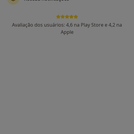
Dra. Sara Paiva
Avaliação dos usuários: 4,6 na Play Store e 4,2 na
Psicólogo
Apple
91 opiniões
Guimarães
•
Mapa
Consultório de Psicologia Online - Guimarães
Consulta online
desde 55 €
Esse especialista não oferece agendamento online para esse endereço.
Solicite um atendimento