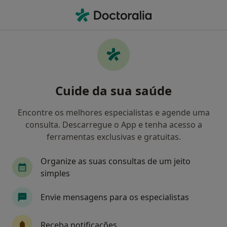
Men
Estresse • Fafe, Braga
Filters
• 1
Mapa
Estresse, Fafe
Cuide da sua saúde
Como classificamos os resultados
Encontre os melhores especialistas e agende uma
consulta. Descarregue o App e tenha acesso a
Qual é a especialização que procura?
ferramentas exclusivas e gratuitas.
Psicólogo
Organize as suas consultas de um jeito
simples
Envie mensagens para os especialistas
Receba notificações