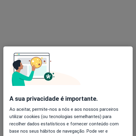
Dra. Luísa Leal
Psicólogo
Rua Fransisco Ribeiro de Castro, 84-CH Guimarães, Guimarães
•
Mapa
Centro Clínico Dra. Luísa Leal Saúde mental e bem-estar
Primeira consulta Psicologia
desde 40 €
Esse especialista não oferece agendamento online para esse endereço.
Solicite um atendimento
A sua privacidade é importante.
Ao aceitar, permite-nos a nós e aos nossos parceiros
utilizar cookies (ou tecnologias semelhantes) para
recolher dados estatísticos e fornecer conteúdo com
base nos seus hábitos de navegação. Pode ver e