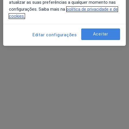
atualizar as suas preferências a qualquer momento nas
configurações. Saiba mais na
política de privacidade e de
Céu Henriques
cookies.
Psicólogo
Praça Engenheiro Armando Rodrigues, nº.212 4º andar frt., Póvoa de Lanhoso
•
Mapa
Aceitar
Editar configurações
LivreMente
Consulta online
Serviço gratuito
Esse especialista não oferece agendamento online para esse endereço.
Solicite um atendimento