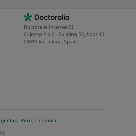
Contacto
Doctoralia - Homepage
Doctoralia Internet SL
C/ Josep Pla 2 - Building B2, floor 13
08019 Barcelona, Spain
dor
 separador
 novo separador
re num novo separador
abre num novo separador
abre num novo separador
abre num novo separador
rgentina
,
Perú
,
Colombia
ARs