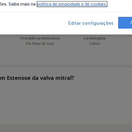
ões. Saiba mais na
política de privacidade e de cookies.
Editar configurações
Paulo Neves
A Nunes Diogo
Cirurgião cardiotorácico
Cardiologista
Vila Nova de Gaia
Lisboa
am Estenose da valva mitral?