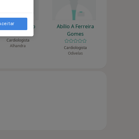
Aceitar
A Nunes Diogo
Abílio A Ferreira
Gomes
Cardiologista
Alhandra
Cardiologista
Odivelas