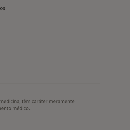
dos
s médicos mais procurados
a medicina, têm caráter meramente
mento médico.