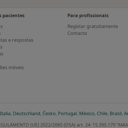
s pacientes
Para profissionais
os
Registar gratuitamente
s
Contacto
tas e respostas
os
as
ções móveis
eparador
 novo separador
bre num novo separador
abre num novo separador
abre num novo separador
abre num novo separador
abre num novo separa
abre num novo
abre num
ab
Italia
,
Deutschland
,
Česko
,
Portugal
,
México
,
Chile
,
Brasil
,
A
GULAMENTO (UE) 2022/2065 (DSA) art. 24: 15.395.179 “AM