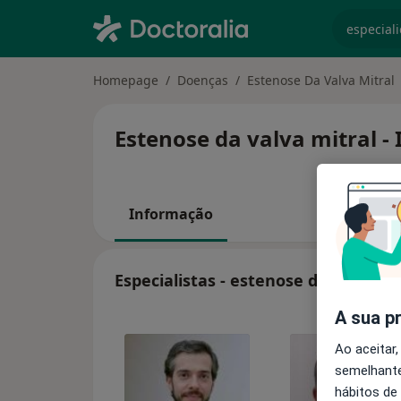
especiali
Homepage
Doenças
Estenose Da Valva Mitral
Estenose da valva mitral -
Informação
Especialistas - estenose da valva mi
A sua p
Ao aceitar,
semelhante
hábitos de