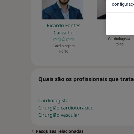
configuraç
Ricardo Fontes
Luis Moura
Carvalho
Cardiologista
Porto
Cardiologista
Porto
Quais são os profissionais que trat
Cardiologista
Cirurgião cardiotorácico
Cirurgião vascular
Pesquisas relacionadas