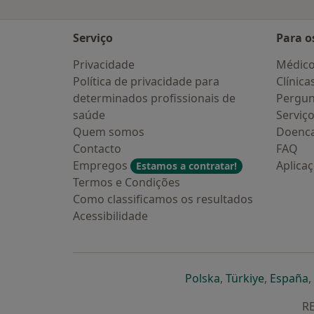
Serviço
Para o
Privacidade
Médic
Política de privacidade para
Clínica
determinados profissionais de
Pergun
saúde
Serviç
Quem somos
Doenc
Contacto
FAQ
Empregos
Aplica
Estamos a contratar!
Termos e Condições
Como classificamos os resultados
Acessibilidade
abre num novo s
abre num
a
Polska
,
Türkiye
,
España
,
RE