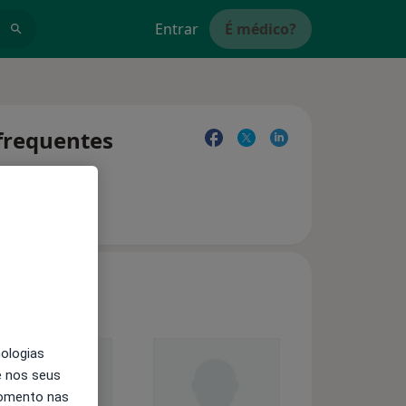
Entrar
É médico?
 frequentes
nologias
e nos seus
momento nas