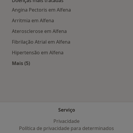
Doenças mais tratadas
5.2- RTP 2 - PROGRAMA SOCIEDADE CIVIL (min 33,30)
http://www.rtp.pt/play/p1043/e142199/sociedade-civil-
Angina Pectoris em Alfena
viii
Arritmia em Alfena
5.3- JORNAL NOTICIAS - 16 Fevereiro
Aterosclerose em Alfena
Fibrilação Atrial em Alfena
5.4. MEDICAL NEWS
http://esc2014.newsfarma.pt/noticias/item/145-
Hipertensão em Alfena
cardiologists-of-tomorrow-reunem-se-para-debater-
Mais (5)
os-desafios-da-especialidade.html
Mais na categoria: Doenças mais tratadas
Serviço
Privacidade
Política de privacidade para determinados