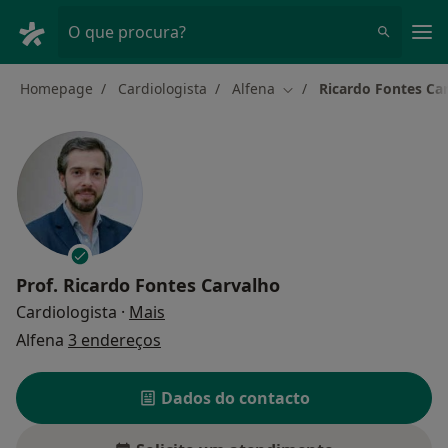
Men
O que procura?
Homepage
Cardiologista
Alfena
Ricardo Fontes Ca
Mudar de cidade
Prof.
Ricardo Fontes Carvalho
sobre as especializações
Cardiologista
·
Mais
Alfena
3 endereços
Dados do contacto