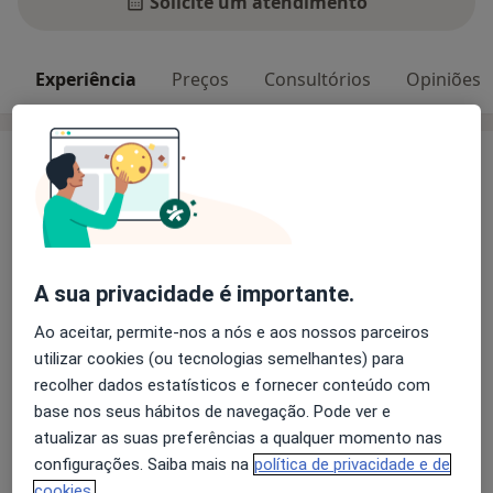
Solicite um atendimento
Experiência
Preços
Consultórios
Opiniões
Experiência
1- FORMAÇÃO ACADÉMICA E PERCURSO
PROFISSIONAL:
- Licenciado em Medicina pela Faculdade de
Medicina da Universidade do Porto
A sua privacidade é importante.
- Especialista em Cardiologia pela Ordem dos
Médicos
Ao aceitar, permite-nos a nós e aos nossos parceiros
- Cardiologista no Serviço de Cardiologia do
utilizar cookies (ou tecnologias semelhantes) para
Sobre mim
Centro Hospitalar de Gaia
mais
recolher dados estatísticos e fornecer conteúdo com
- Assistente na Faculdade de Medicina da
base nos seus hábitos de navegação. Pode ver e
Principais doenças tratadas
Universidade do Porto
atualizar as suas preferências a qualquer momento nas
Morte Súbita Cardíaca
Arritmia
2- ACTIVIDADE CIENTÍFICA E DE INVESTIGAÇÃO
configurações. Saiba mais na
política de privacidade e de
Insuficiência Cardíaca Congestiva
Aterosclerose
cookies.