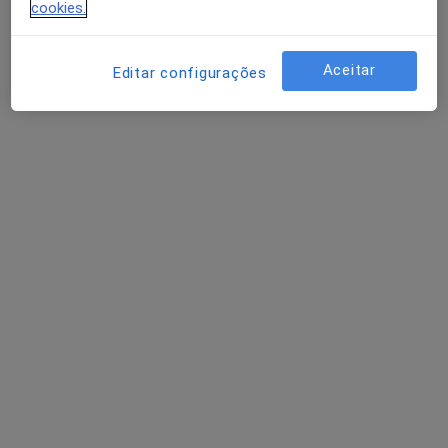
Delfin Tavares
cookies.
Traumatologista
Lisboa
Aceitar
Editar configurações
A Alberto Lemos
Traumatologista
Porto
A Rosmaninho Seabra
Traumatologista
Porto
Perguntas sobre Deformidades adquiridas