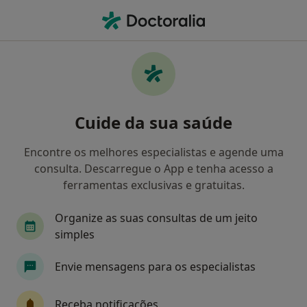
Men
O que procura?
Homepage
Doenças
Deformidades Adquiridas Do Pé
Deformidades adquiridas do pé -
Cuide da sua saúde
Informação, especialistas,
perguntas frequentes
Encontre os melhores especialistas e agende uma
consulta. Descarregue o App e tenha acesso a
ferramentas exclusivas e gratuitas.
Organize as suas consultas de um jeito
Informação
Perguntas & Respostas
simples
Envie mensagens para os especialistas
Especialistas - deformidades adquiridas do
pé
Receba notificações