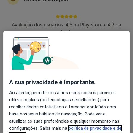
Elisa de Almeida
Avaliação dos usuários: 4,6 na Play Store e 4,2 na
Apple
Traumatologista
Laranjeiro
José Reis
Traumatologista
Lisboa
A sua privacidade é importante.
Ao aceitar, permite-nos a nós e aos nossos parceiros
João C. Esteves
utilizar cookies (ou tecnologias semelhantes) para
recolher dados estatísticos e fornecer conteúdo com
Traumatologista, Ortoptista
base nos seus hábitos de navegação. Pode ver e
Matosinhos
atualizar as suas preferências a qualquer momento nas
configurações. Saiba mais na
política de privacidade e de